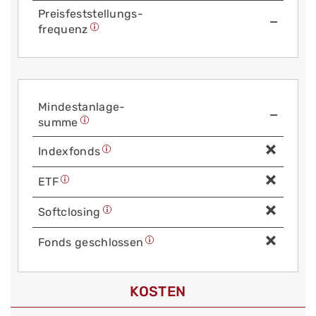
Preis­fest­stellungs­
—
frequenz
Mindest­anlage­
—
summe
Index­fonds
ETF
Soft­closing
Fonds geschlossen
KOSTEN