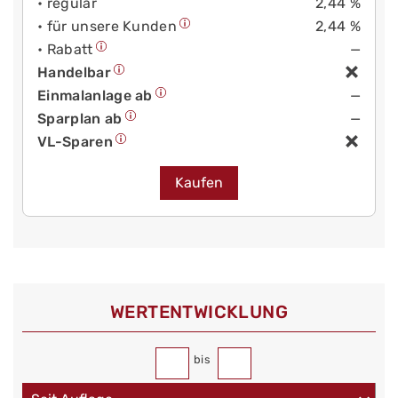
• regulär
2,44 %
• für unsere Kunden
2,44 %
• Rabatt
—
Handelbar
Einmalanlage ab
—
Sparplan ab
—
VL-Sparen
Kaufen
WERT­ENTWICKLUNG
bis