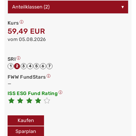
Anteilklassen (2)
▾
Kurs
59,49 EUR
vom 05.08.2026
SRI
1
2
3
4
5
6
7
FWW FundStars
—
ISS ESG Fund Rating
Kaufen
Sparplan