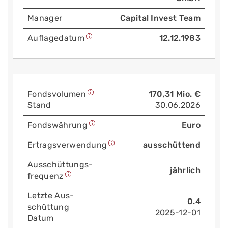
Manager
Capital Invest Team
Auflage­datum
12.12.1983
Fonds­volumen
170,31 Mio. €
Stand
30.06.2026
Fonds­währung
Euro
Ertrags­verwendung
ausschüttend
Aus­schüttungs­
jährlich
frequenz
Letzte Aus­
0.4
schüttung
2025-12-01
Datum