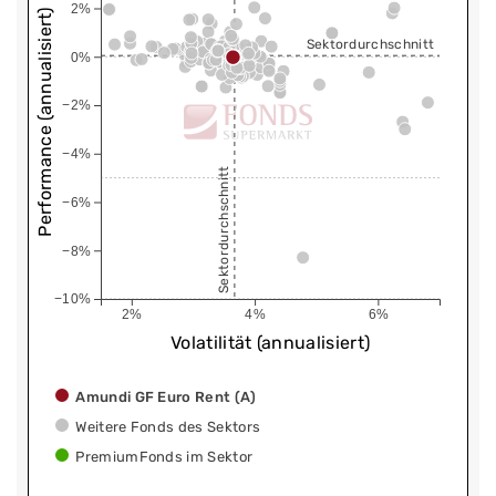
2%
Performance (annualisiert)
Sektordurchschnitt
0%
−2%
−4%
Sektordurchschnitt
−6%
−8%
−10%
2%
4%
6%
Volatilität (annualisiert)
Amundi GF Euro Rent (A)
Weitere Fonds des Sektors
PremiumFonds im Sektor