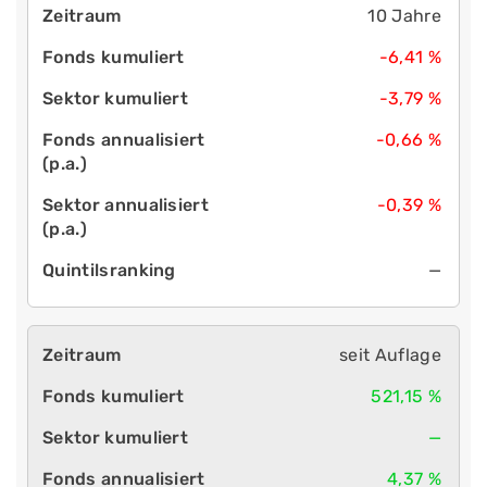
10 Jahre
-6,41 %
-3,79 %
-0,66 %
-0,39 %
—
seit Auflage
521,15 %
—
4,37 %