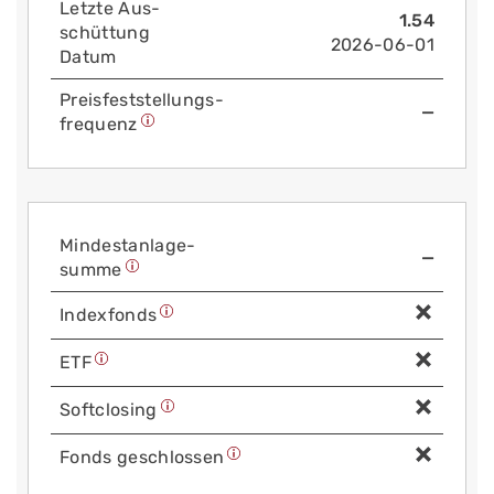
Letzte Aus­
1.54
schüttung
2026-06-01
Datum
Preis­fest­stellungs­
—
frequenz
Mindest­anlage­
—
summe
Index­fonds
ETF
Soft­closing
Fonds geschlossen