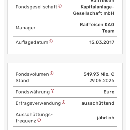
Raiffeisen
Fonds­gesellschaft
Kapitalanlage-
Gesellschaft mbH
Raiffeisen KAG
Manager
Team
Auflage­datum
15.03.2017
Fonds­volumen
549,93 Mio. €
Stand
29.05.2026
Fonds­währung
Euro
Ertrags­verwendung
ausschüttend
Aus­schüttungs­
jährlich
frequenz