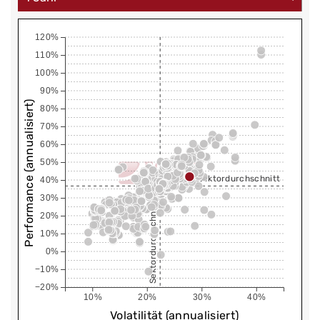
120%
110%
100%
90%
Performance (annualisiert)
80%
70%
60%
50%
Sektordurchschnitt
40%
30%
Sektordurchschnitt
20%
10%
0%
−10%
−20%
10%
20%
30%
40%
Volatilität (annualisiert)