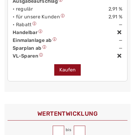
Ausgabeaufschlag
• regulär
2,91 %
• für unsere Kunden
2,91 %
• Rabatt
—
Handelbar
Einmalanlage ab
—
Sparplan ab
—
VL-Sparen
Kaufen
WERT­ENTWICKLUNG
bis