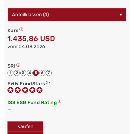
Anteilklassen (4)
▾
Kurs
1.435,86 USD
vom 04.08.2026
SRI
1
2
3
4
5
6
7
FWW FundStars
ISS ESG Fund Rating
—
Kaufen