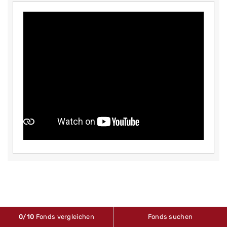
Quelle: FWW Fundservices GmbH (2026)
0
/10
Fonds vergleichen
Fonds suchen
Disclaimer: FondsSuperMarkt stellt ausschließlich