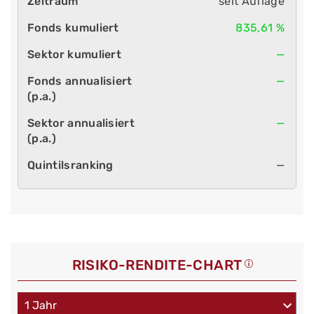
seit Auflage
835,61 %
—
—
—
—
RISIKO-RENDITE-CHART