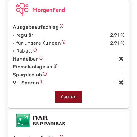
Ausgabeaufschlag
• regulär
2,91 %
• für unsere Kunden
2,91 %
• Rabatt
—
Handelbar
Einmalanlage ab
—
Sparplan ab
—
VL-Sparen
Kaufen