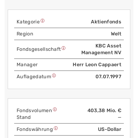
Kategorie
Aktienfonds
Region
Welt
KBC Asset
Fonds­gesellschaft
Management NV
Manager
Herr Leon Cappaert
Auflage­datum
07.07.1997
Fonds­volumen
403,38 Mio. €
Stand
—
Fonds­währung
US-Dollar