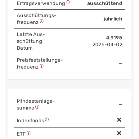
Ertrags­verwendung
ausschüttend
Aus­schüttungs­
jährlich
frequenz
Letzte Aus­
4.9195
schüttung
2026-04-02
Datum
Preis­fest­stellungs­
—
frequenz
Mindest­anlage­
—
summe
Index­fonds
ETF