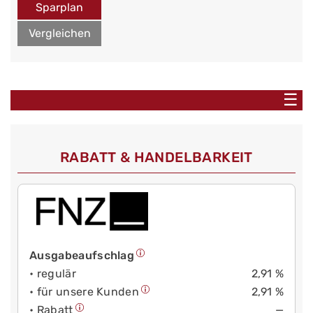
Sparplan
Vergleichen
☰
RABATT & HANDELBARKEIT
Ausgabeaufschlag
• regulär
2,91 %
• für unsere Kunden
2,91 %
• Rabatt
—