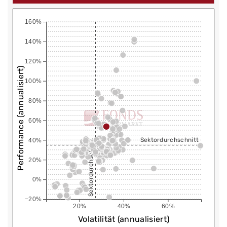
160%
140%
120%
Performance (annualisiert)
100%
80%
60%
Sektordurchschnitt
40%
Sektordurchschnitt
20%
0%
−20%
20%
40%
60%
Volatilität (annualisiert)