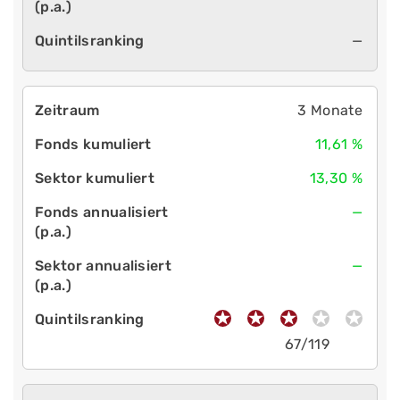
—
3 Monate
11,61 %
13,30 %
—
—
67/119