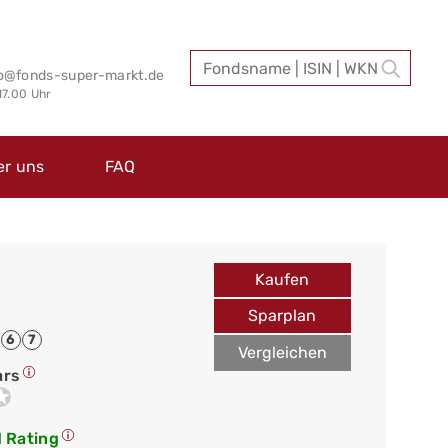
fo@fonds-super-markt.de
 17.00 Uhr
er uns
FAQ
Kaufen
Sparplan
6
7
Vergleichen
ars
 Rating