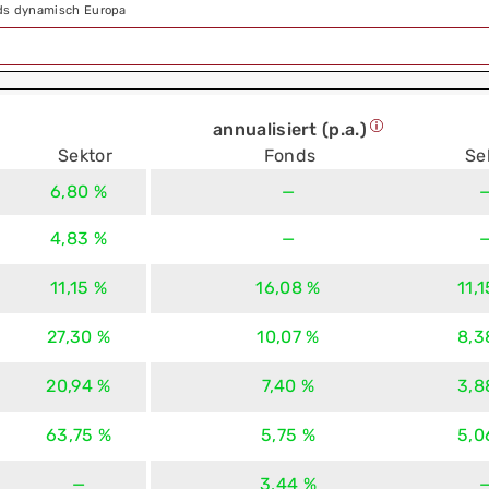
nds dynamisch Europa
annualisiert (p.a.)
Sektor
Fonds
Se
6,80 %
—
4,83 %
—
11,15 %
16,08 %
11,
27,30 %
10,07 %
8,3
20,94 %
7,40 %
3,8
63,75 %
5,75 %
5,0
—
3,44 %