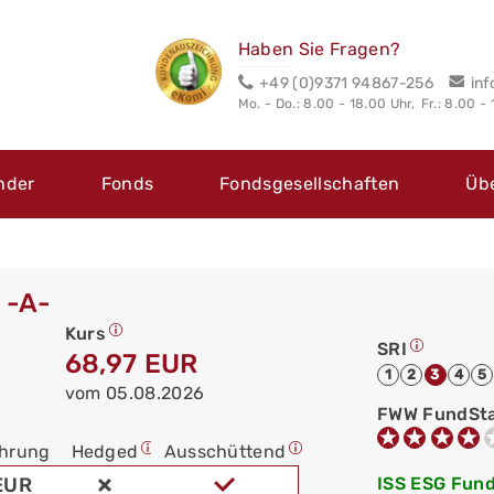
Haben Sie Fragen?
+49 (0)9371 94867-256
in
Mo. - Do.: 8.00 - 18.00 Uhr,
Fr.: 8.00 -
nder
Fonds
Fondsgesellschaften
Üb
 -A-
Kurs
SRI
68,97 EUR
1
2
3
4
5
vom 05.08.2026
FWW FundSt
hrung
Hedged
Ausschüttend
EUR
ISS ESG Fund