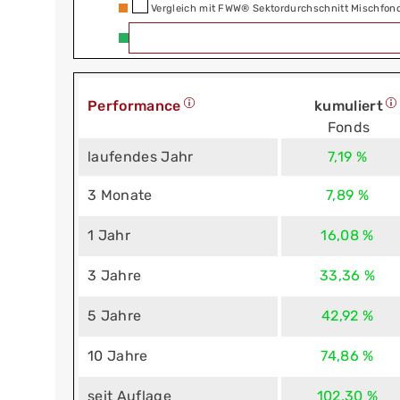
Vergleich mit FWW® Sektordurchschnitt Mischfo
Performance
kumuliert
Fonds
laufendes Jahr
7,19 %
3 Monate
7,89 %
1 Jahr
16,08 %
3 Jahre
33,36 %
5 Jahre
42,92 %
10 Jahre
74,86 %
seit Auflage
102,30 %