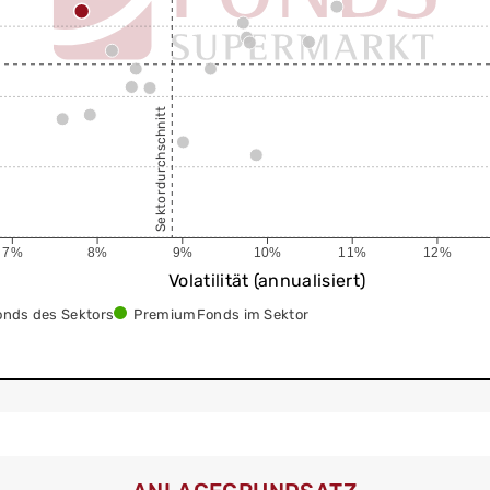
Sektordurchschnitt
7%
8%
9%
10%
11%
12%
Volatilität (annualisiert)
onds des Sektors
PremiumFonds im Sektor