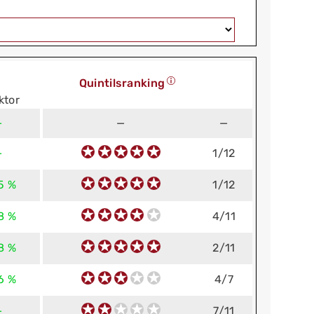
Quintilsranking
ktor
—
—
—
—
1/12
15 %
1/12
8 %
4/11
8 %
2/11
6 %
4/7
—
7/11