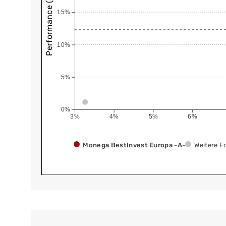
Performance (annualisiert)
15%
10%
5%
0%
3%
4%
5%
6%
Monega BestInvest Europa -A-
Weitere F