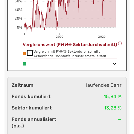
60%
40%
20%
0%
2000
2020
Vergleichswert (FWW® Sektordurchschnitt)
Vergleich mit FWW® Sektordurchschnitt
Aktienfonds Rohstoffe Industriemetalle Welt
laufendes Jahr
15,84 %
13,28 %
—