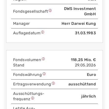
DWS Investment
Fonds­gesellschaft
GmbH
Manager
Herr Darwei Kung
Auflage­datum
31.03.1983
Fonds­volumen
118,25 Mio. €
Stand
29.05.2026
Fonds­währung
Euro
Ertrags­verwendung
ausschüttend
Aus­schüttungs­
jährlich
frequenz
Letzte Aus­