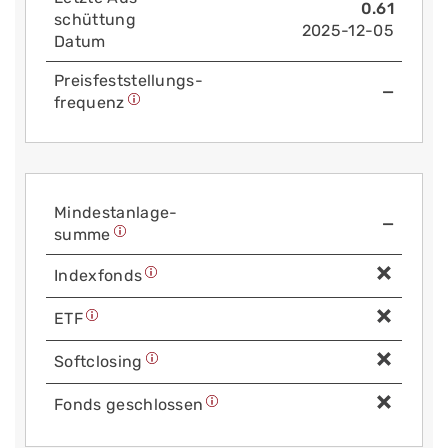
0.61
schüttung
2025-12-05
Datum
Preis­fest­stellungs­
—
frequenz
Mindest­anlage­
—
summe
Index­fonds
ETF
Soft­closing
Fonds geschlossen