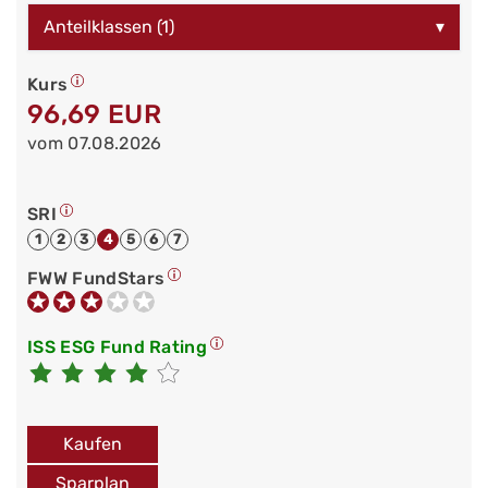
Anteilklassen (1)
▾
Kurs
96,69 EUR
vom 07.08.2026
SRI
1
2
3
4
5
6
7
FWW FundStars
ISS ESG Fund Rating
Kaufen
Sparplan