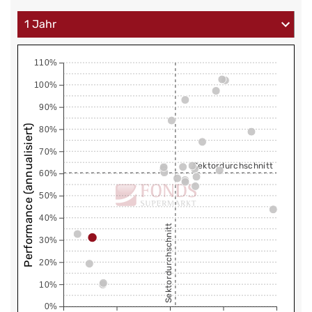
110%
100%
90%
Performance (annualisiert)
80%
70%
Sektordurchschnitt
60%
50%
40%
Sektordurchschnitt
30%
20%
10%
0%