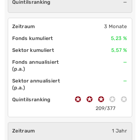
—
3 Monate
5,23 %
5,57 %
—
—
209/377
1 Jahr