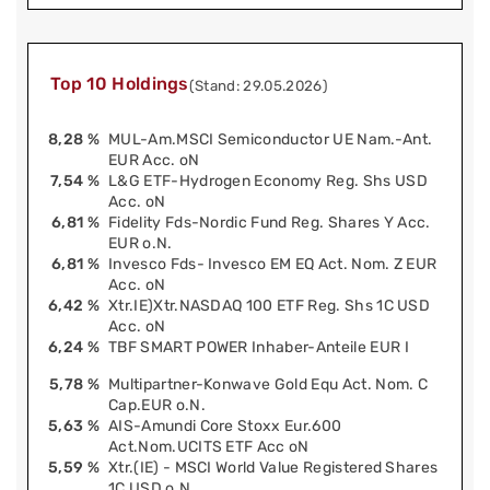
Top 10 Holdings
(Stand: 29.05.2026)
8,28 %
MUL-Am.MSCI Semiconductor UE Nam.-Ant.
EUR Acc. oN
7,54 %
L&G ETF-Hydrogen Economy Reg. Shs USD
Acc. oN
6,81 %
Fidelity Fds-Nordic Fund Reg. Shares Y Acc.
EUR o.N.
6,81 %
Invesco Fds- Invesco EM EQ Act. Nom. Z EUR
Acc. oN
6,42 %
Xtr.IE)Xtr.NASDAQ 100 ETF Reg. Shs 1C USD
Acc. oN
6,24 %
TBF SMART POWER Inhaber-Anteile EUR I
5,78 %
Multipartner-Konwave Gold Equ Act. Nom. C
Cap.EUR o.N.
5,63 %
AIS-Amundi Core Stoxx Eur.600
Act.Nom.UCITS ETF Acc oN
5,59 %
Xtr.(IE) - MSCI World Value Registered Shares
1C USD o.N.