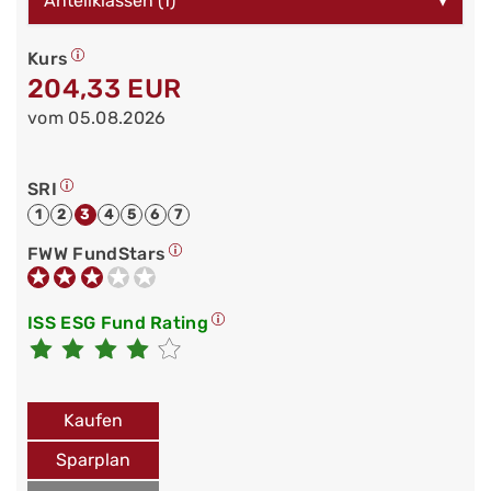
Anteilklassen (1)
▾
Kurs
204,33 EUR
vom 05.08.2026
SRI
1
2
3
4
5
6
7
FWW FundStars
ISS ESG Fund Rating
Kaufen
Sparplan