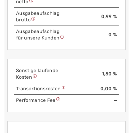
netto
Aus­gabe­auf­schlag
0,99 %
brutto
Aus­gabe­auf­schlag
0 %
für unsere Kunden
Sonstige laufende
1,50 %
Kosten
Trans­aktions­kosten
0,00 %
Performance Fee
—