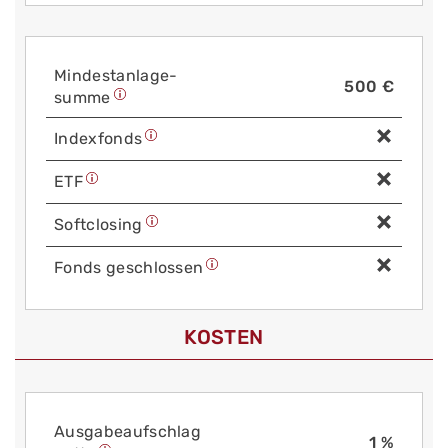
Mindest­anlage­
500 €
summe
Index­fonds
ETF
Soft­closing
Fonds geschlossen
KOSTEN
Aus­gabe­auf­schlag
1 %