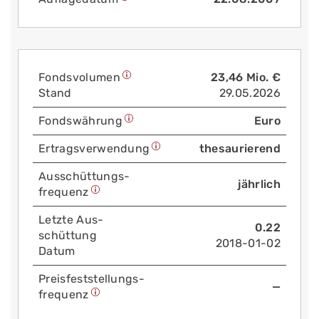
Fonds­volumen
23,46 Mio. €
Stand
29.05.2026
Fonds­währung
Euro
Ertrags­verwendung
thesaurierend
Aus­schüttungs­
jährlich
frequenz
Letzte Aus­
0.22
schüttung
2018-01-02
Datum
Preis­fest­stellungs­
—
frequenz