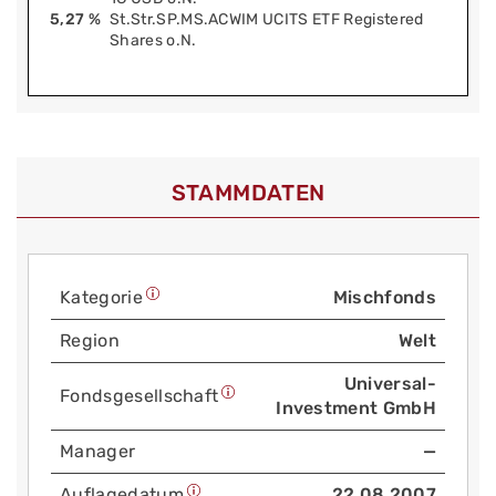
5,27 %
St.Str.SP.MS.ACWIM UCITS ETF Registered
Shares o.N.
STAMMDATEN
Kategorie
Mischfonds
Region
Welt
Universal-
Fonds­gesellschaft
Investment GmbH
Manager
—
Auflage­datum
22.08.2007