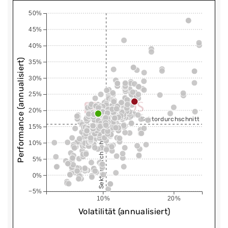
50%
45%
40%
Performance (annualisiert)
35%
30%
25%
20%
Sektordurchschnitt
15%
Sektordurchschnitt
10%
5%
0%
−5%
10%
20%
Volatilität (annualisiert)