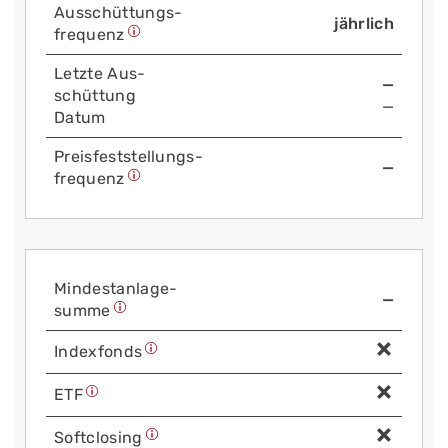
Aus­schüttungs­
jährlich
frequenz
Letzte Aus­
—
schüttung
—
Datum
Preis­fest­stellungs­
—
frequenz
Mindest­anlage­
—
summe
Index­fonds
ETF
Soft­closing