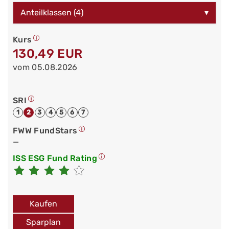
Anteilklassen (4)
▾
Kurs
130,49 EUR
vom 05.08.2026
SRI
1
2
3
4
5
6
7
FWW FundStars
—
ISS ESG Fund Rating
Kaufen
Sparplan