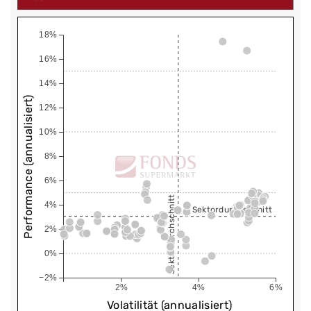
18%
16%
14%
Performance (annualisiert)
12%
10%
8%
6%
Sektordurchschnitt
4%
Sektordurchschnitt
2%
0%
−2%
2%
4%
6%
Volatilität (annualisiert)