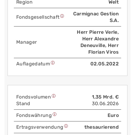
Region
Welt
Carmignac Gestion
Fonds­gesellschaft
S.A.
Herr Pierre Verle,
Herr Alexandre
Manager
Deneuville, Herr
Florian Viros
Auflage­datum
02.05.2022
Fonds­volumen
1,35 Mrd. €
Stand
30.06.2026
Fonds­währung
Euro
Ertrags­verwendung
thesaurierend