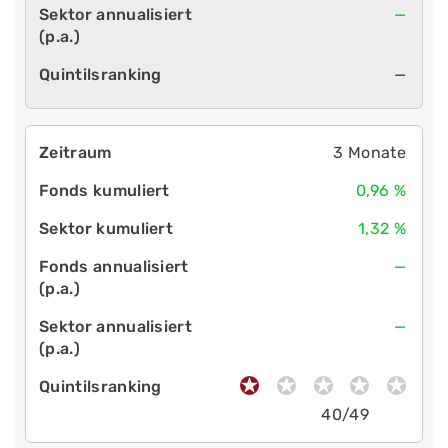
—
—
3 Monate
0,96 %
1,32 %
—
—
40/49