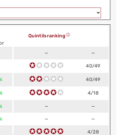
Quintilsranking
or
—
—
40/49
%
40/49
%
4/18
%
—
—
%
—
—
4/28