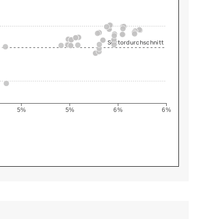
Sektordurchschnitt
5%
5%
6%
6%