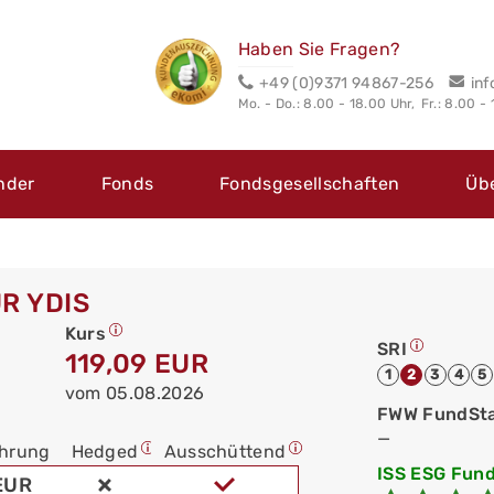
Haben Sie Fragen?
+49 (0)9371 94867-256
in
Mo. - Do.: 8.00 - 18.00 Uhr,
Fr.: 8.00 -
nder
Fonds
Fondsgesellschaften
Üb
R YDIS
Kurs
SRI
119,09 EUR
1
2
3
4
5
vom 05.08.2026
FWW FundSt
—
hrung
Hedged
Ausschüttend
ISS ESG Fund
EUR