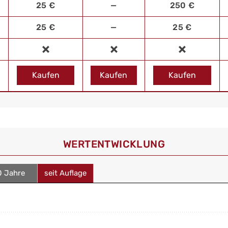
25 €
—
250 €
25 €
—
25 €
Kaufen
Kaufen
Kaufen
WERT­ENTWICKLUNG
0 Jahre
seit Auflage