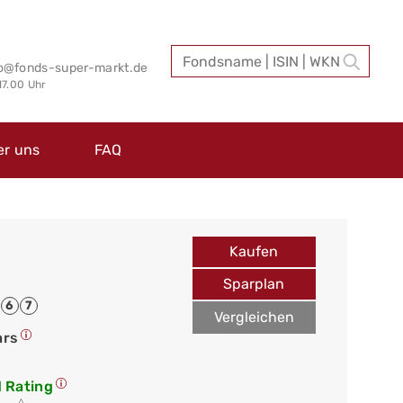
fo@fonds-super-markt.de
 17.00 Uhr
er uns
FAQ
Kaufen
Sparplan
6
7
Vergleichen
ars
 Rating