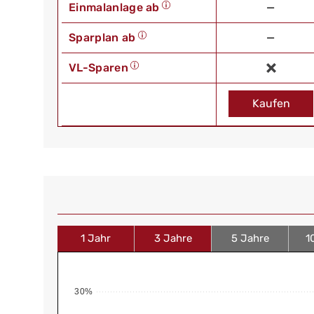
Einmalanlage ab
—
Sparplan ab
—
VL-Sparen
Kaufen
1 Jahr
3 Jahre
5 Jahre
1
30%