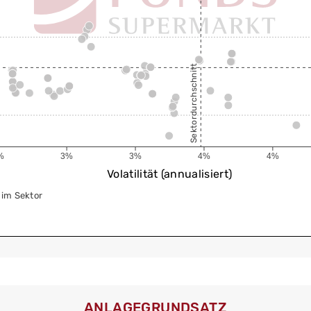
Sektordurchschnitt
%
3%
3%
4%
4%
Volatilität (annualisiert)
im Sektor
ANLAGEGRUNDSATZ