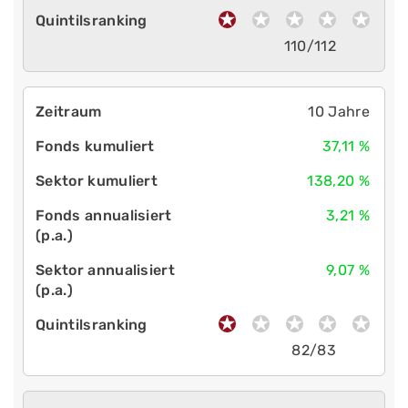
110/112
10 Jahre
37,11 %
138,20 %
3,21 %
9,07 %
82/83