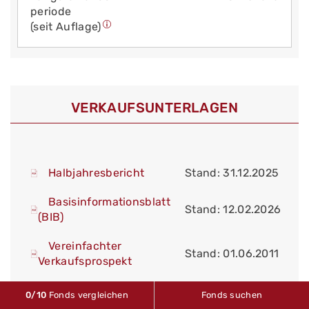
periode
(seit Auflage)
VERKAUFS­UNTERLAGEN
Halbjahresbericht
Stand: 31.12.2025
Basisinformationsblatt
Stand: 12.02.2026
(BIB)
Vereinfachter
Stand: 01.06.2011
Verkaufsprospekt
Stand:
0
/10
Fonds vergleichen
Fonds suchen
Jahresbericht
30.06.2025