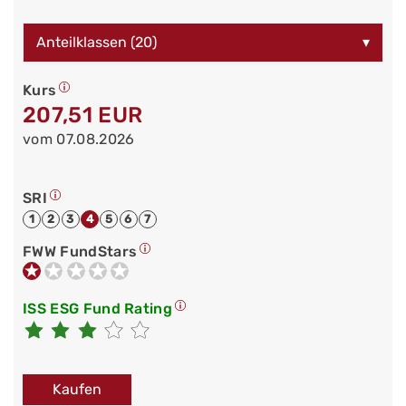
Anteilklassen (20)
▾
Kurs
207,51 EUR
vom 07.08.2026
SRI
1
2
3
4
5
6
7
FWW FundStars
ISS ESG Fund Rating
Kaufen