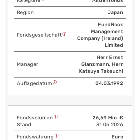
Kategorie
Aktienfonds
Region
Japan
FundRock
Management
Fonds­gesellschaft
Company (Ireland)
Limited
Herr Ernst
Manager
Glanzmann, Herr
Katsuya Takeuchi
Auflage­datum
04.03.1992
Fonds­volumen
26,69 Mio. €
Stand
31.05.2026
Fonds­währung
Euro