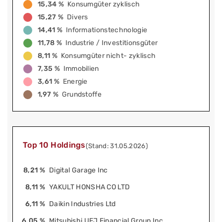
15,34 %
Konsumgüter zyklisch
15,27 %
Divers
14,41 %
Informationstechnologie
11,78 %
Industrie / Investitionsgüter
8,11 %
Konsumgüter nicht- zyklisch
7,35 %
Immobilien
3,61 %
Energie
1,97 %
Grundstoffe
Top 10 Holdings
(Stand: 31.05.2026)
8,21 %
Digital Garage Inc
8,11 %
YAKULT HONSHA CO LTD
6,11 %
Daikin Industries Ltd
6,05 %
Mitsubishi UFJ Financial Group Inc