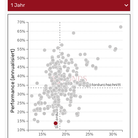
70%
65%
60%
55%
Performance (annualisiert)
50%
45%
40%
Sektordurchschnitt
35%
30%
Sektordurchschnitt
25%
20%
15%
10%
15%
20%
25%
30%