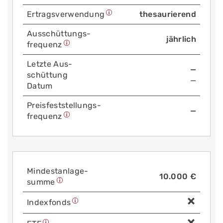
Ertrags­verwendung
thesaurierend
Aus­schüttungs­
jährlich
frequenz
Letzte Aus­
—
schüttung
—
Datum
Preis­fest­stellungs­
—
frequenz
Mindest­anlage­
10.000 €
summe
Index­fonds