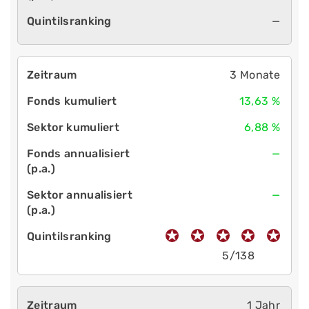
—
3 Monate
13,63 %
6,88 %
—
—
5/138
1 Jahr