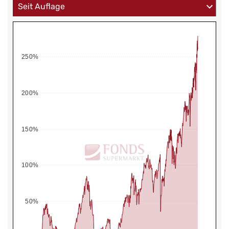
250%
200%
150%
100%
50%