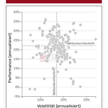
40%
35%
30%
Performance (annualisiert)
25%
Sektordurchschnitt
20%
15%
10%
Sektordurchschnitt
5%
0%
−5%
10%
15%
20%
Volatilität (annualisiert)