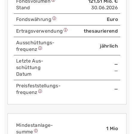
Fonds­volumen
121,51 Mio. €
Stand
30.06.2026
Fonds­währung
Euro
Ertrags­verwendung
thesaurierend
Aus­schüttungs­
jährlich
frequenz
Letzte Aus­
—
schüttung
—
Datum
Preis­fest­stellungs­
—
frequenz
Mindest­anlage­
1 Mio
summe