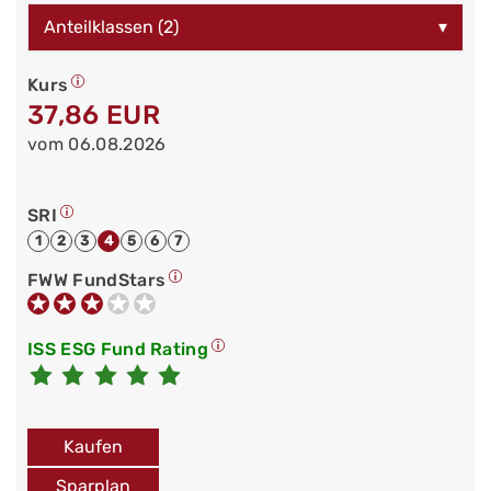
Anteilklassen (2)
▾
Kurs
37,86 EUR
vom 06.08.2026
SRI
1
2
3
4
5
6
7
FWW FundStars
ISS ESG Fund Rating
Kaufen
Sparplan