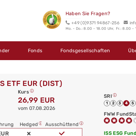
Haben Sie Fragen?
+49 (0)9371 94867-256
in
Mo. - Do.: 8.00 - 18.00 Uhr,
Fr.: 8.00 -
nder
Fonds
Fondsgesellschaften
Üb
S ETF EUR (DIST)
Kurs
SRI
26,99 EUR
1
2
3
4
5
vom 07.08.2026
FWW FundSt
hrung
Hedged
Ausschüttend
EUR
ISS ESG Fund