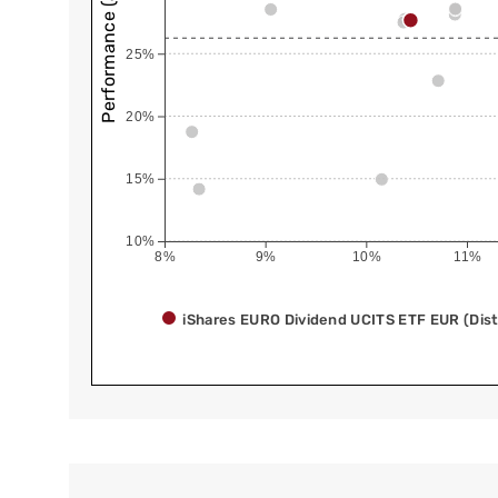
Performance (annualisiert)
25%
20%
15%
10%
8%
9%
10%
11%
iShares EURO Dividend UCITS ETF EUR (Dist