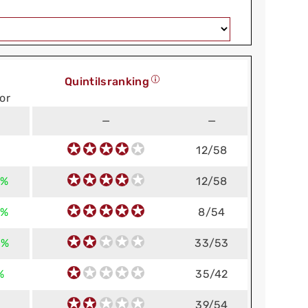
Quintilsranking
or
—
—
12/58
 %
12/58
 %
8/54
 %
33/53
%
35/42
39/54