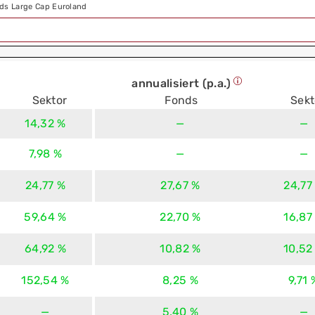
ds Large Cap Euroland
annualisiert (p.a.)
Sektor
Fonds
Sekt
14,32 %
—
—
7,98 %
—
—
24,77 %
27,67 %
24,77
59,64 %
22,70 %
16,87
64,92 %
10,82 %
10,52
152,54 %
8,25 %
9,71 
—
5,40 %
—