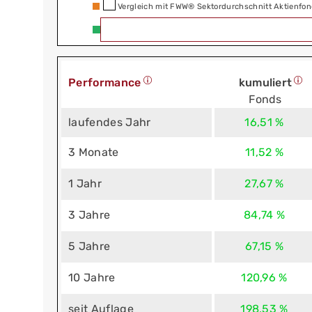
Vergleich mit FWW® Sektordurchschnitt Aktienfon
Performance
kumuliert
Fonds
laufendes Jahr
16,51 %
3 Monate
11,52 %
1 Jahr
27,67 %
3 Jahre
84,74 %
5 Jahre
67,15 %
10 Jahre
120,96 %
seit Auflage
198,53 %