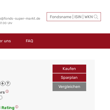
fo@fonds-super-markt.de
 17.00 Uhr
er uns
FAQ
Kaufen
Sparplan
6
7
Vergleichen
ars
 Rating