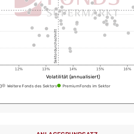
Sektordurchschnitt
12%
13%
14%
15%
16%
Volatilität (annualisiert)
)
Weitere Fonds des Sektors
PremiumFonds im Sektor