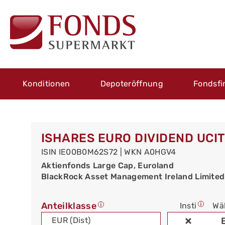
Konditionen
Depoteröffnung
Fondsfi
ISHARES EURO DIVIDEND UCIT
ISIN IE00B0M62S72 | WKN A0HGV4
Aktienfonds Large Cap, Euroland
BlackRock Asset Management Ireland Limited
Anteilklasse
Insti
Wä
EUR (Dist)