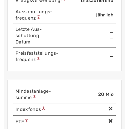
Ertrags­verwendung
thesaurierend
Aus­schüttungs­
jährlich
frequenz
Letzte Aus­
—
schüttung
—
Datum
Preis­fest­stellungs­
—
frequenz
Mindest­anlage­
20 Mio
summe
Index­fonds
ETF