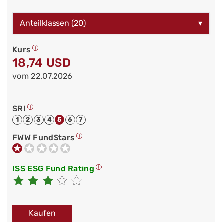
Anteilklassen (20)
▾
Kurs
18,74 USD
vom 22.07.2026
SRI
1
2
3
4
5
6
7
FWW FundStars
ISS ESG Fund Rating
Kaufen