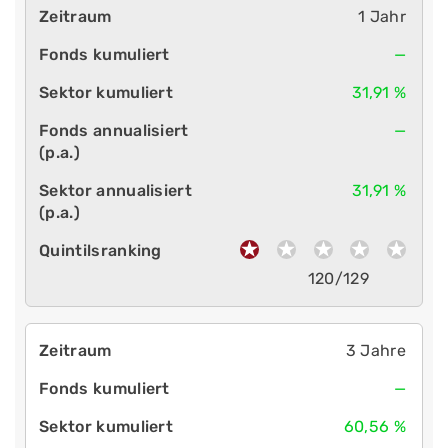
1 Jahr
—
31,91 %
—
31,91 %
120/129
3 Jahre
—
60,56 %