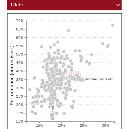
70%
65%
60%
55%
Performance (annualisiert)
50%
45%
40%
Sektordurchschnitt
35%
30%
Sektordurchschnitt
25%
20%
15%
10%
15%
20%
25%
30%