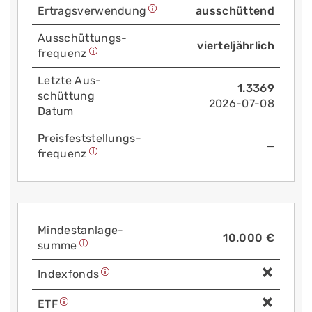
Ertrags­verwendung
ausschüttend
Aus­schüttungs­
vierteljährlich
frequenz
Letzte Aus­
1.3369
schüttung
2026-07-08
Datum
Preis­fest­stellungs­
—
frequenz
Mindest­anlage­
10.000 €
summe
Index­fonds
ETF