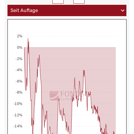
2%
0%
-2%
-4%
-6%
-8%
-10%
-12%
-14%