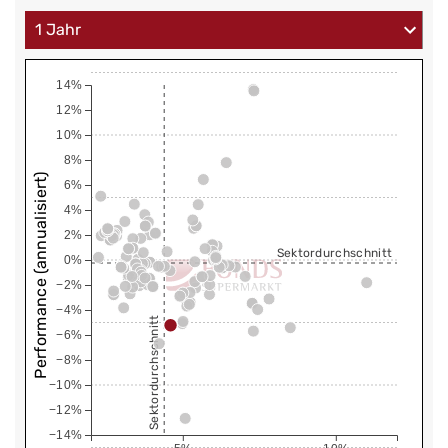
14%
12%
10%
8%
Performance (annualisiert)
6%
4%
2%
Sektordurchschnitt
0%
−2%
−4%
Sektordurchschnitt
−6%
−8%
−10%
−12%
−14%