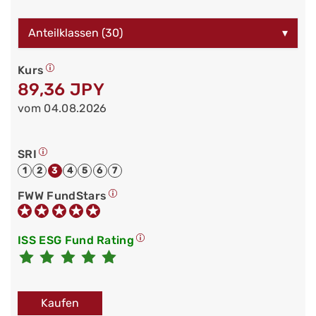
Anteilklassen (30)
▾
Kurs
89,36 JPY
vom 04.08.2026
SRI
1
2
3
4
5
6
7
FWW FundStars
ISS ESG Fund Rating
Kaufen