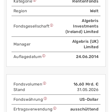
Kategorie
Rentenfonds
Region
Welt
Algebris
Fonds­gesellschaft
Investments
(Ireland) Limited
Algebris (UK)
Manager
Limited
Auflage­datum
24.06.2014
Fonds­volumen
16,60 Mrd. €
Stand
31.05.2026
Fonds­währung
US-Dollar
Ertrags­verwendung
ausschüttend