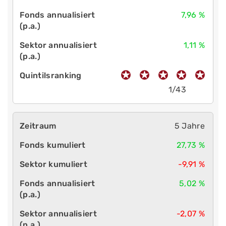
7,96 %
1,11 %
1/43
5 Jahre
27,73 %
-9,91 %
5,02 %
-2,07 %