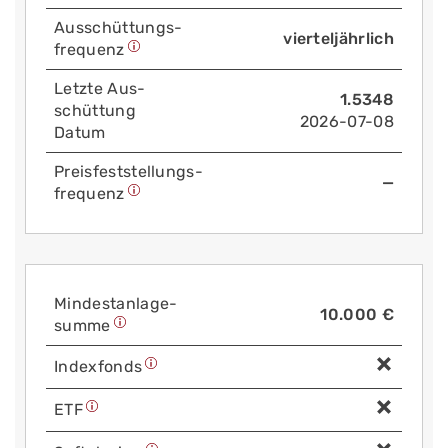
Aus­schüttungs­
vierteljährlich
frequenz
Letzte Aus­
1.5348
schüttung
2026-07-08
Datum
Preis­fest­stellungs­
—
frequenz
Mindest­anlage­
10.000 €
summe
Index­fonds
ETF