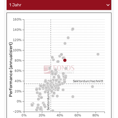
160%
140%
120%
Performance (annualisiert)
100%
80%
60%
40%
Sektordurchschnitt
Sektordurchschnitt
20%
0%
−20%
0%
20%
40%
60%
80%