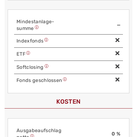
Mindest­anlage­
—
summe
Index­fonds
ETF
Soft­closing
Fonds geschlossen
KOSTEN
Aus­gabe­auf­schlag
0 %