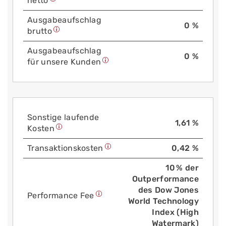
netto
Aus­gabe­auf­schlag
0 %
brutto
Aus­gabe­auf­schlag
0 %
für unsere Kunden
Sonstige laufende
1,61 %
Kosten
Trans­aktions­kosten
0,42 %
10 % der
Outperformance
des Dow Jones
Performance Fee
World Technology
Index (High
Watermark)