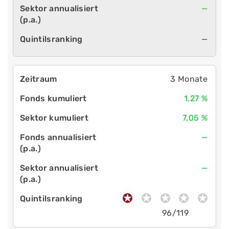
—
—
3 Monate
1,27 %
7,05 %
—
—
96/119