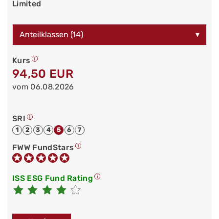
Limited
Anteilklassen (14)
▾
Kurs
94,50 EUR
vom 06.08.2026
SRI
1
2
3
4
5
6
7
FWW FundStars
ISS ESG Fund Rating