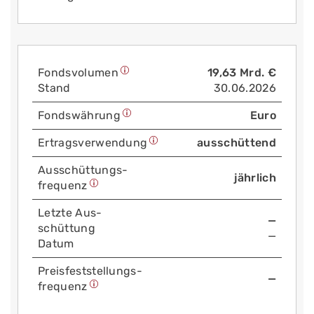
Fonds­volumen
19,63 Mrd. €
Stand
30.06.2026
Fonds­währung
Euro
Ertrags­verwendung
ausschüttend
Aus­schüttungs­
jährlich
frequenz
Letzte Aus­
—
schüttung
—
Datum
Preis­fest­stellungs­
—
frequenz