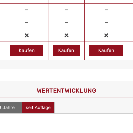
—
—
—
—
—
—
Kaufen
Kaufen
Kaufen
WERT­ENTWICKLUNG
0 Jahre
seit Auflage