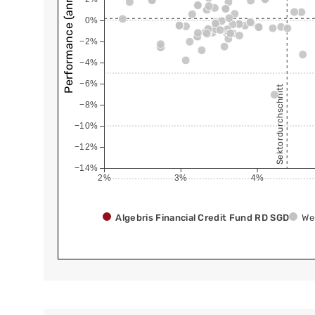
Performance (annualisiert)
0%
−2%
−4%
−6%
Sektordurchschnitt
−8%
−10%
−12%
−14%
2%
3%
4%
Algebris Financial Credit Fund RD SGD
We