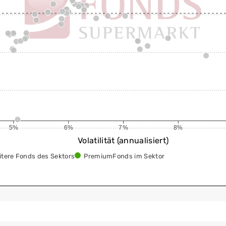
5%
6%
7%
8%
Volatilität (annualisiert)
itere Fonds des Sektors
PremiumFonds im Sektor