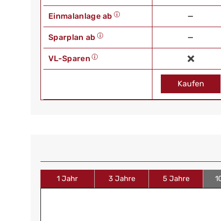
Einmalanlage ab
—
Sparplan ab
—
VL-Sparen
Kaufen
1 Jahr
3 Jahre
5 Jahre
1