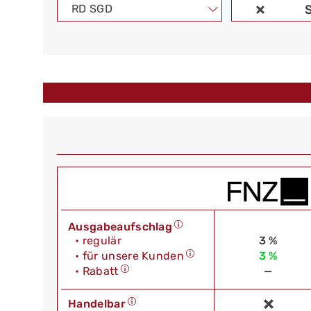
RD SGD
Ausgabeaufschlag
• regulär
3 %
• für unsere Kunden
3 %
• Rabatt
—
Handelbar