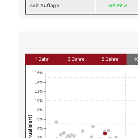
seit Auflage
64,99 %
1 Jahr
3 Jahre
5 Jahre
1
16%
14%
12%
10%
8%
6%
4%
2%