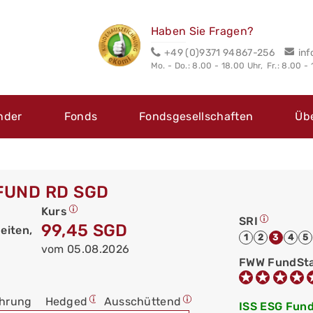
Haben Sie Fragen?
+49 (0)9371 94867-256
in
Mo. - Do.: 8.00 - 18.00 Uhr,
Fr.: 8.00 -
nder
Fonds
Fondsgesellschaften
Üb
 FUND RD SGD
Kurs
SRI
99,45 SGD
eiten,
1
2
3
4
5
vom 05.08.2026
FWW FundSt
hrung
Hedged
Ausschüttend
ISS ESG Fund