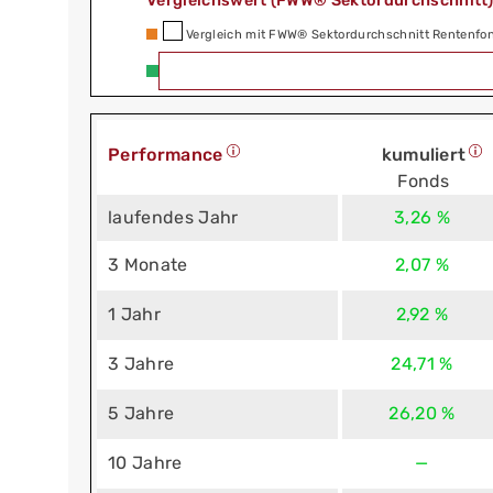
Vergleichswert (FWW® Sektordurchschnitt
Vergleich mit FWW® Sektordurchschnitt Rentenfon
Performance
kumuliert
Fonds
laufendes Jahr
3,26 %
3 Monate
2,07 %
1 Jahr
2,92 %
3 Jahre
24,71 %
5 Jahre
26,20 %
10 Jahre
—