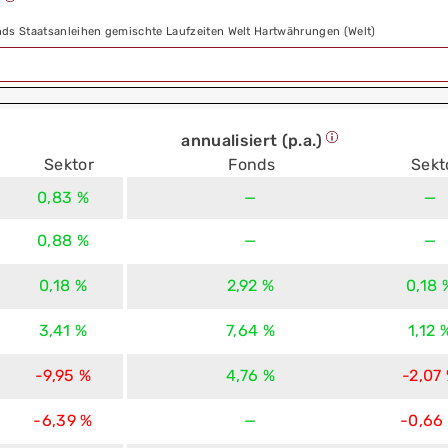
)
ds Staatsanleihen gemischte Laufzeiten Welt Hartwährungen (Welt)
annualisiert (p.a.)
Sektor
Fonds
Sekt
0,83 %
—
—
0,88 %
—
—
0,18 %
2,92 %
0,18 
3,41 %
7,64 %
1,12 
-9,95 %
4,76 %
-2,07
-6,39 %
—
-0,66