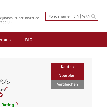
fo@fonds-super-markt.de
 17.00 Uhr
er uns
FAQ
Kaufen
Sparplan
6
7
Vergleichen
ars
 Rating