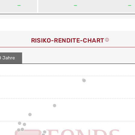
—
—
—
RISIKO-RENDITE-CHART
0 Jahre