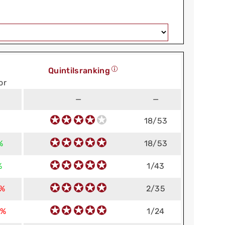
Quintilsranking
or
—
—
18/53
%
18/53
%
1/43
 %
2/35
 %
1/24