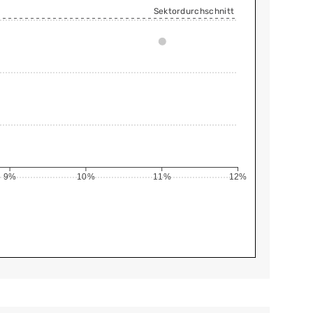
Sektordurchschnitt
9%
10%
11%
12%