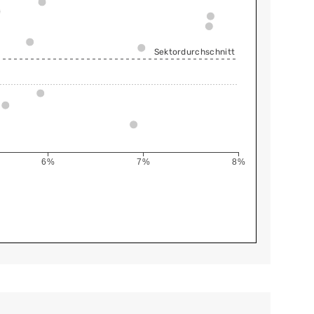
Sektordurchschnitt
6%
7%
8%