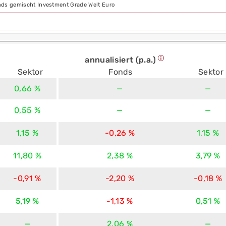
nds gemischt Investment Grade Welt Euro
annualisiert (p.a.)
Sektor
Fonds
Sektor
0,66 %
—
—
0,55 %
—
—
1,15 %
-0,26 %
1,15 %
11,80 %
2,38 %
3,79 %
-0,91 %
-2,20 %
-0,18 %
5,19 %
-1,13 %
0,51 %
—
2,06 %
—