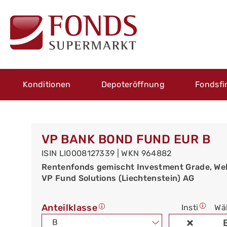
Konditionen
Depoteröffnung
Fondsfi
VP BANK BOND FUND EUR B
ISIN LI0008127339 | WKN 964882
Rentenfonds gemischt Investment Grade, We
VP Fund Solutions (Liechtenstein) AG
Anteilklasse
Insti
Wä
B