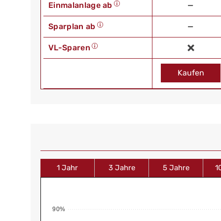
Einmalanlage ab
—
Sparplan ab
—
VL-Sparen
Kaufen
1 Jahr
3 Jahre
5 Jahre
1
90%