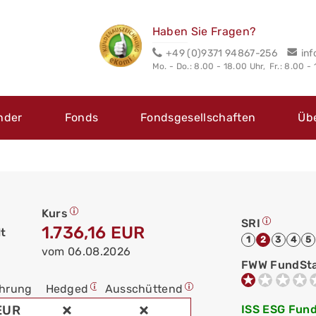
Haben Sie Fragen?
+49 (0)9371 94867-256
in
Mo. - Do.: 8.00 - 18.00 Uhr,
Fr.: 8.00 -
nder
Fonds
Fondsgesellschaften
Üb
Kurs
SRI
1.736,16 EUR
lt
1
2
3
4
5
vom 06.08.2026
FWW FundSt
hrung
Hedged
Ausschüttend
EUR
ISS ESG Fund