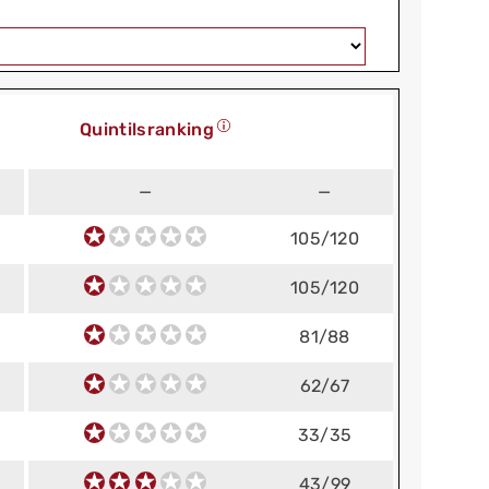
Quintilsranking
—
—
105/120
105/120
81/88
62/67
33/35
43/99