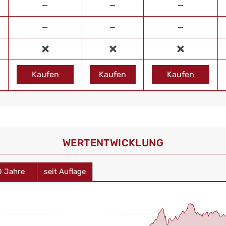
—
—
—
—
—
—
Kaufen
Kaufen
Kaufen
WERT­ENTWICKLUNG
0 Jahre
seit Auflage