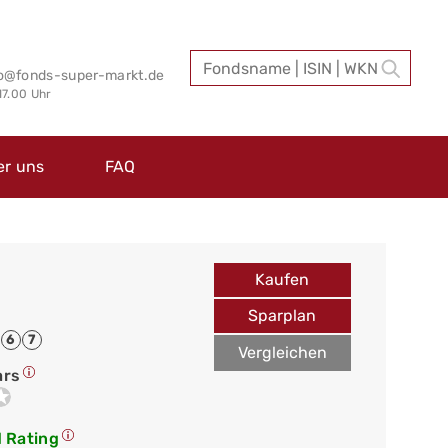
fo@fonds-super-markt.de
 17.00 Uhr
er uns
FAQ
Kaufen
Sparplan
6
7
Vergleichen
ars
 Rating