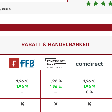
ds EUR B
RABATT & HANDELBARKEIT
1,96 %
1,96 %
1,96 %
1,96 %
1,96 %
1,96 %
—
—
0 %