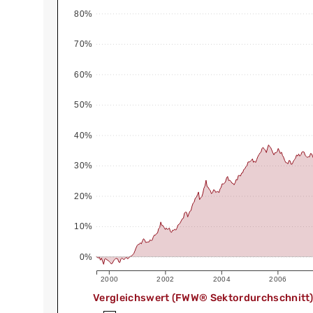
80%
70%
60%
50%
40%
30%
20%
10%
0%
2000
2002
2004
2006
Vergleichswert (FWW® Sektordurchschnitt