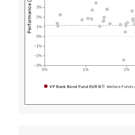
Performance (annualisiert)
3%
2%
1%
0%
−1%
−2%
−3%
0%
1%
2%
VP Bank Bond Fund EUR B
Weitere Fonds 