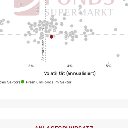
Sektordurchschnitt
3%
4%
5%
Volatilität (annualisiert)
des Sektors
PremiumFonds im Sektor