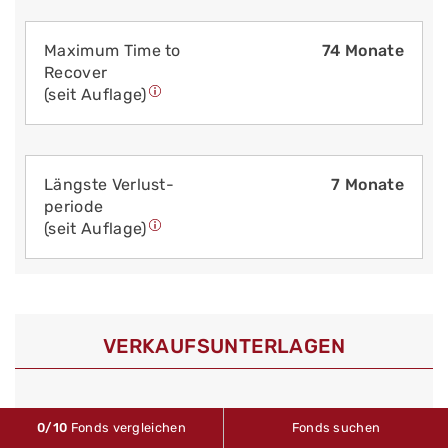
Maximum Time to
74 Monate
Recover
(seit Auflage)
Längste Verlust­
7 Monate
periode
(seit Auflage)
VERKAUFS­UNTERLAGEN
0
/10
Fonds vergleichen
Fonds suchen
Halbjahresbericht
Stand: 31.12.2025