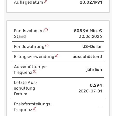
Auflage­datum
28.02.1991
Fonds­volumen
505,96 Mio. €
Stand
30.06.2026
Fonds­währung
US-Dollar
Ertrags­verwendung
ausschüttend
Aus­schüttungs­
jährlich
frequenz
Letzte Aus­
0.294
schüttung
2020-07-01
Datum
Preis­fest­stellungs­
—
frequenz