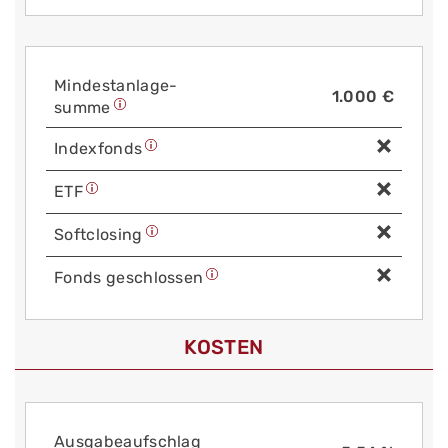
Mindest­anlage­
1.000 €
summe
Index­fonds
ETF
Soft­closing
Fonds geschlossen
KOSTEN
Aus­gabe­auf­schlag