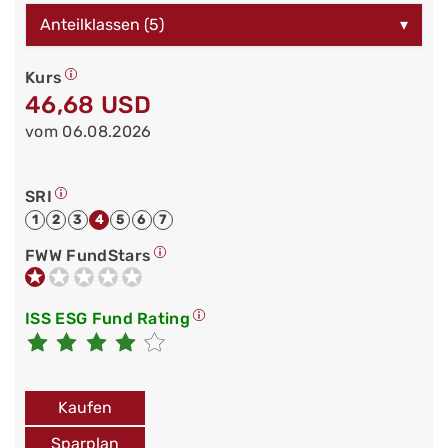
Anteilklassen (5)
▾
Kurs
46,68 USD
vom 06.08.2026
SRI
1
2
3
4
5
6
7
FWW FundStars
ISS ESG Fund Rating
Kaufen
Sparplan