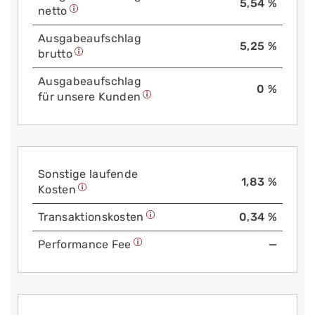
5,54 %
netto
Aus­gabe­auf­schlag
5,25 %
brutto
Aus­gabe­auf­schlag
0 %
für unsere Kunden
Sonstige laufende
1,83 %
Kosten
Trans­aktions­kosten
0,34 %
Performance Fee
—