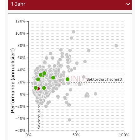
120%
100%
80%
Performance (annualisiert)
60%
40%
Sektordurchschnitt
20%
0%
Sektordurchschnitt
−20%
−40%
−60%
0%
50%
100%