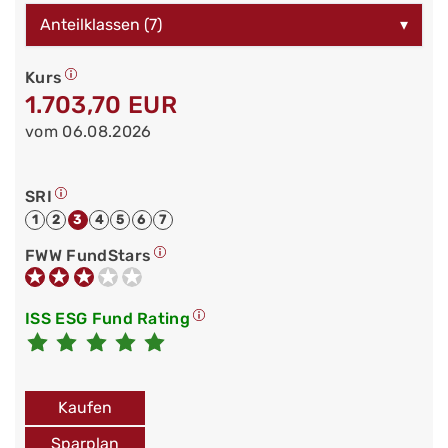
Anteilklassen (7)
▾
Kurs
1.703,70 EUR
vom 06.08.2026
SRI
1
2
3
4
5
6
7
FWW FundStars
ISS ESG Fund Rating
Kaufen
Sparplan