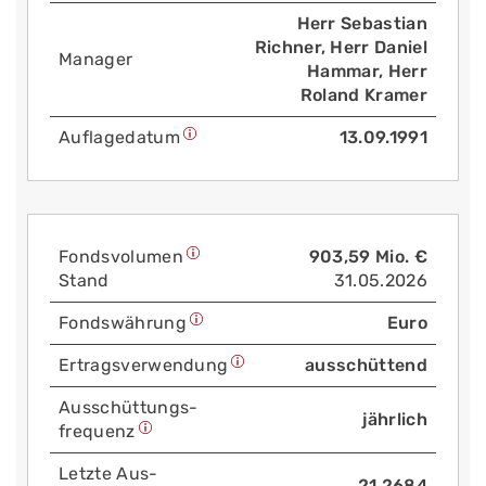
Herr Sebastian
Richner, Herr Daniel
Manager
Hammar, Herr
Roland Kramer
Auflage­datum
13.09.1991
Fonds­volumen
903,59 Mio. €
Stand
31.05.2026
Fonds­währung
Euro
Ertrags­verwendung
ausschüttend
Aus­schüttungs­
jährlich
frequenz
Letzte Aus­
21.2684