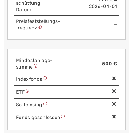
schüttung
2026-04-01
Datum
Preis­fest­stellungs­
—
frequenz
Mindest­anlage­
500 €
summe
Index­fonds
ETF
Soft­closing
Fonds geschlossen