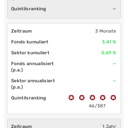
—
3 Monate
3,41 %
0,69 %
—
—
46/387
1 Jahr