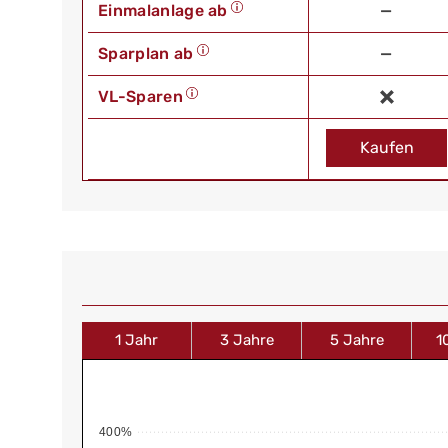
Einmalanlage ab
—
Sparplan ab
—
VL-Sparen
Kaufen
1 Jahr
3 Jahre
5 Jahre
1
400%