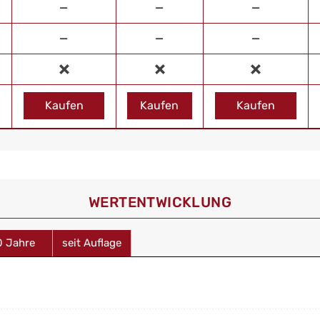
—
—
—
—
—
—
Kaufen
Kaufen
Kaufen
WERT­ENTWICKLUNG
0 Jahre
seit Auflage