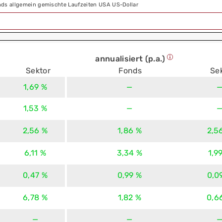
nds allgemein gemischte Laufzeiten USA US-Dollar
annualisiert (p.a.)
Sektor
Fonds
Se
1,69 %
—
1,53 %
—
2,56 %
1,86 %
2,5
6,11 %
3,34 %
1,9
0,47 %
0,99 %
0,0
6,78 %
1,82 %
0,6
—
—