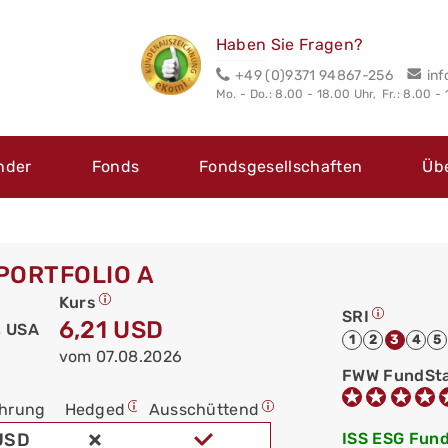
Haben Sie Fragen?
+49 (0)9371 94867-256
in
Mo. - Do.: 8.00 - 18.00 Uhr,
Fr.: 8.00 -
nder
Fonds
Fondsgesellschaften
Üb
 PORTFOLIO A
Kurs
SRI
6,21 USD
, USA
1
2
3
4
5
vom 07.08.2026
FWW FundSt
hrung
Hedged
Ausschüttend
USD
ISS ESG Fund