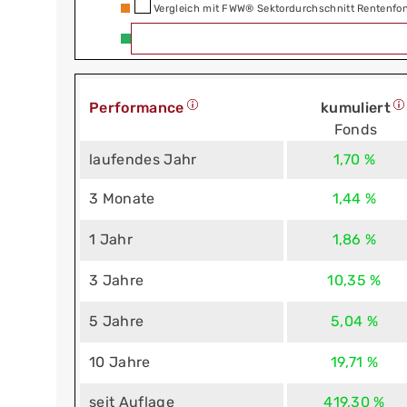
Vergleich mit FWW® Sektordurchschnitt Rentenfo
Performance
kumuliert
Fonds
laufendes Jahr
1,70 %
3 Monate
1,44 %
1 Jahr
1,86 %
3 Jahre
10,35 %
5 Jahre
5,04 %
10 Jahre
19,71 %
seit Auflage
419,30 %