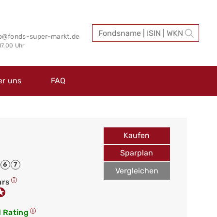
fo@fonds-super-markt.de
 17.00 Uhr
er uns
FAQ
Kaufen
Sparplan
6
7
Vergleichen
ars
 Rating