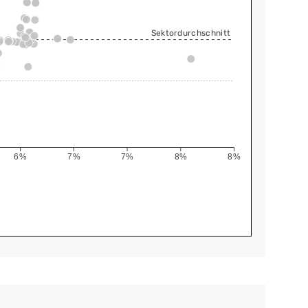
Sektordurchschnitt
6%
7%
7%
8%
8%