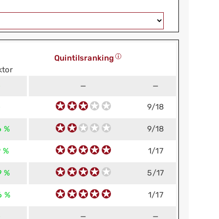
Quintilsranking
ktor
—
—
—
—
9/18
6 %
9/18
9 %
1/17
9 %
5/17
6 %
1/17
—
—
—