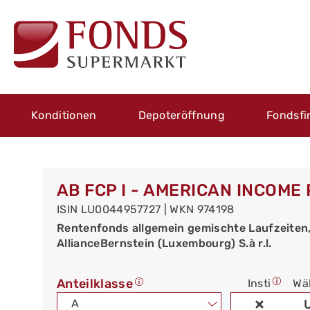
Konditionen
Depoteröffnung
Fondsfi
AB FCP I - AMERICAN INCOME
ISIN LU0044957727 | WKN 974198
Rentenfonds allgemein gemischte Laufzeiten
AllianceBernstein (Luxembourg) S.à r.l.
Anteilklasse
Insti
Wä
A