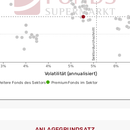
Sektordurchschnitt
3%
4%
4%
5%
5%
6%
Volatilität (annualisiert)
eitere Fonds des Sektors
PremiumFonds im Sektor
ANLAGEGRUNDSATZ