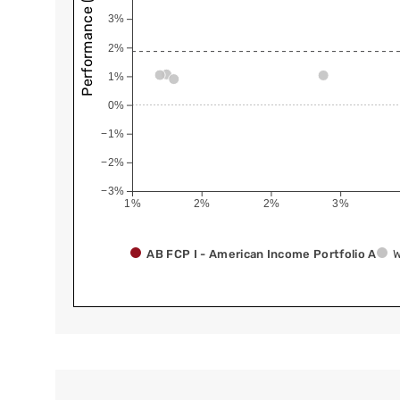
Performance (annualisiert)
3%
2%
1%
0%
−1%
−2%
−3%
1%
2%
2%
3%
AB FCP I - American Income Portfolio A
W