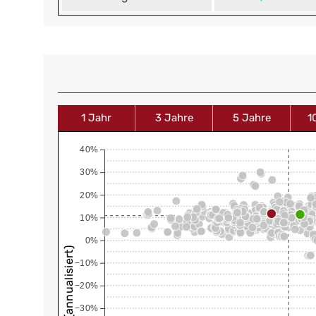
1 Jahr
3 Jahre
5 Jahre
1
40%
30%
20%
10%
0%
−10%
−20%
−30%