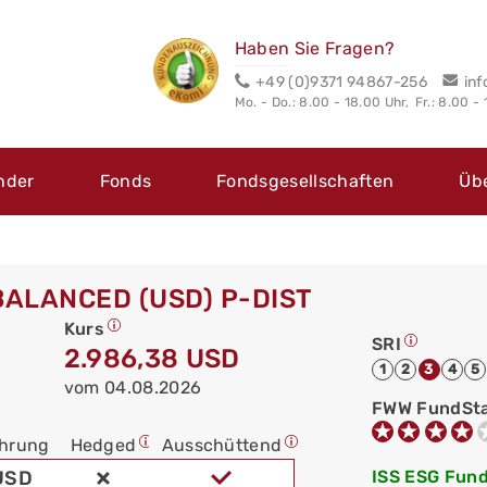
Haben Sie Fragen?
+49 (0)9371 94867-256
in
Mo. - Do.: 8.00 - 18.00 Uhr,
Fr.: 8.00 -
nder
Fonds
Fondsgesellschaften
Üb
BALANCED (USD) P-DIST
Kurs
SRI
2.986,38 USD
1
2
3
4
5
vom 04.08.2026
FWW FundSt
hrung
Hedged
Ausschüttend
USD
ISS ESG Fund