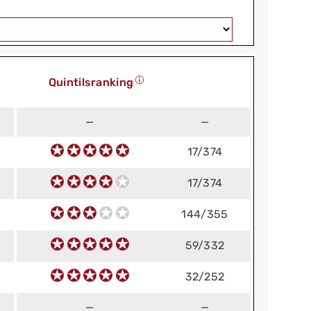
Quintilsranking
—
—
17/374
17/374
144/355
59/332
32/252
—
—