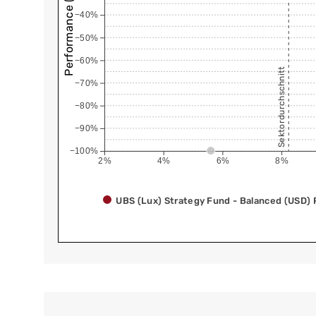
Performance (annualisiert)
−40%
−50%
−60%
Sektordurchschnitt
−70%
−80%
−90%
−100%
2%
4%
6%
8%
UBS (Lux) Strategy Fund - Balanced (USD) 