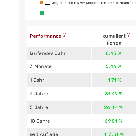
Vergleich mit FWW® Sektordurchschnitt Mischfo
Performance
kumuliert
Fonds
laufendes Jahr
8,43 %
3 Monate
5,46 %
1 Jahr
11,71 %
3 Jahre
28,49 %
5 Jahre
26,44 %
10 Jahre
69,01 %
seit Auflage
413,51 %