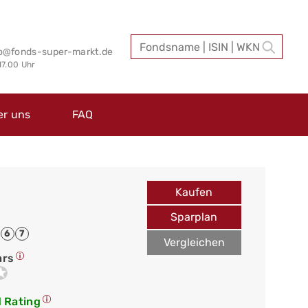
fo@fonds-super-markt.de
 17.00 Uhr
er uns
FAQ
Kaufen
Sparplan
6
7
Vergleichen
ars
 Rating