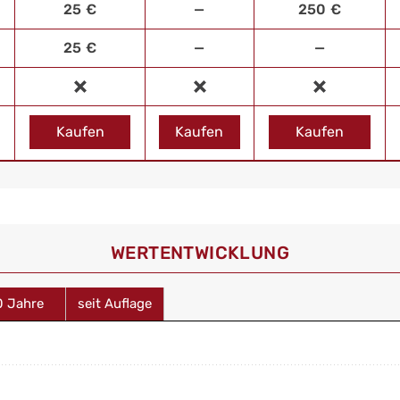
25 €
—
250 €
25 €
—
—
Kaufen
Kaufen
Kaufen
WERT­ENTWICKLUNG
0 Jahre
seit Auflage