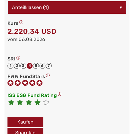
Anteilklassen (4)
▾
Kurs
2.220,34 USD
vom 06.08.2026
SRI
1
2
3
4
5
6
7
FWW FundStars
ISS ESG Fund Rating
Kaufen
Sparplan