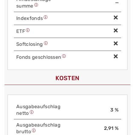
—
summe
Index­fonds
ETF
Soft­closing
Fonds geschlossen
KOSTEN
Aus­gabe­auf­schlag
3 %
netto
Aus­gabe­auf­schlag
2,91 %
brutto