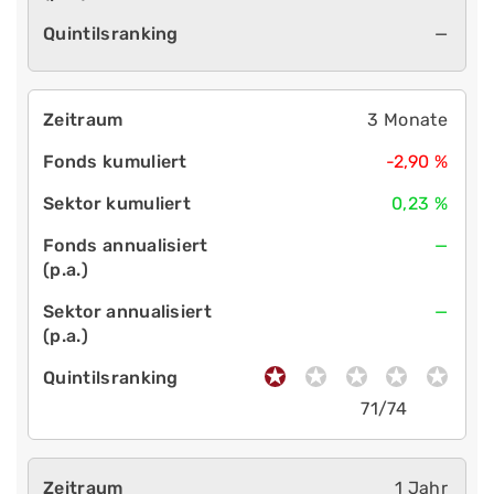
—
3 Monate
-2,90 %
0,23 %
—
—
71/74
1 Jahr