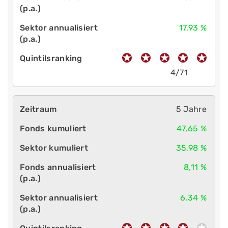
17,93 %
4/71
5 Jahre
47,65 %
35,98 %
8,11 %
6,34 %