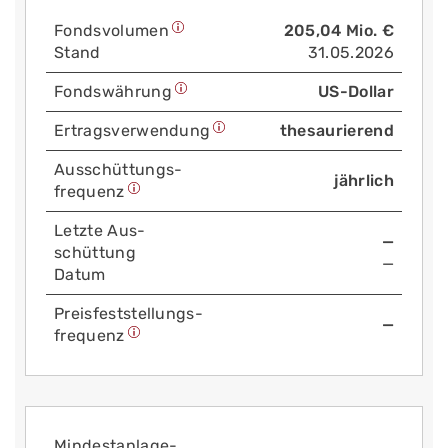
Fonds­volumen
205,04 Mio. €
Stand
31.05.2026
Fonds­währung
US-Dollar
Ertrags­verwendung
thesaurierend
Aus­schüttungs­
jährlich
frequenz
Letzte Aus­
—
schüttung
—
Datum
Preis­fest­stellungs­
—
frequenz
Mindest­anlage­