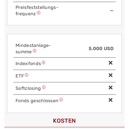
Preis­fest­stellungs­
—
frequenz
Mindest­anlage­
5.000 USD
summe
Index­fonds
ETF
Soft­closing
Fonds geschlossen
KOSTEN