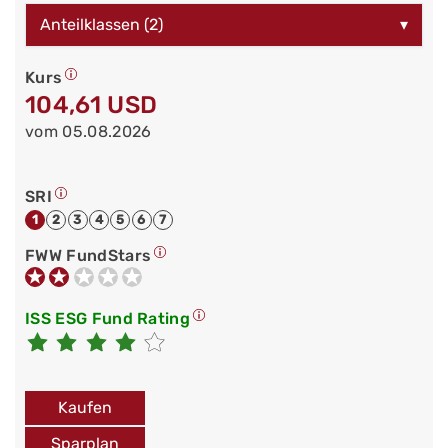
Anteilklassen (2)
▾
Kurs
104,61 USD
vom 05.08.2026
SRI
1
2
3
4
5
6
7
FWW FundStars
ISS ESG Fund Rating
Kaufen
Sparplan