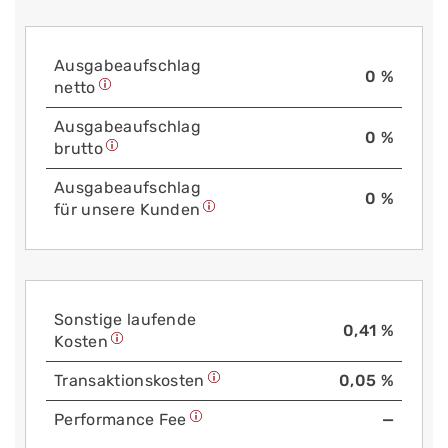
Aus­gabe­auf­schlag
0 %
netto
Aus­gabe­auf­schlag
0 %
brutto
Aus­gabe­auf­schlag
0 %
für unsere Kunden
Sonstige laufende
0,41 %
Kosten
Trans­aktions­kosten
0,05 %
Performance Fee
—