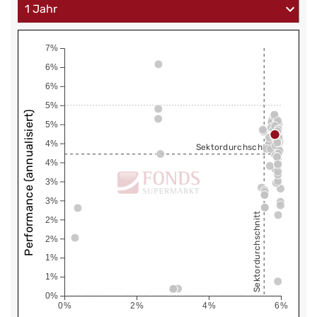
7%
6%
6%
5%
Performance (annualisiert)
5%
4%
Sektordurchschnitt
4%
3%
3%
Sektordurchschnitt
2%
2%
1%
1%
0%
0%
2%
4%
6%