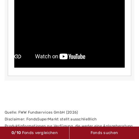
Quelle: FWW Fundservices GmbH (2026)
Disclaimer: FondsSuperMarkt stellt ausschließlich
Produktinformationen zur Verfügung, die weder eine Anlageberatung
0
/10
Fonds vergleichen
Fonds suchen
noch eine Produktempfehlung im Sinne des § 34 b WpHG darstellen.