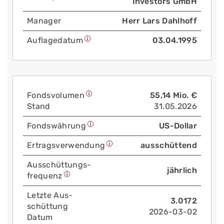
Investors GmbH
Manager
Herr Lars Dahlhoff
Auflage­datum
03.04.1995
Fonds­volumen
55,14 Mio. €
Stand
31.05.2026
Fonds­währung
US-Dollar
Ertrags­verwendung
ausschüttend
Aus­schüttungs­
jährlich
frequenz
Letzte Aus­
3.0172
schüttung
2026-03-02
Datum