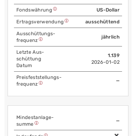
Fonds­währung
US-Dollar
Ertrags­verwendung
ausschüttend
Aus­schüttungs­
jährlich
frequenz
Letzte Aus­
1.139
schüttung
2026-01-02
Datum
Preis­fest­stellungs­
—
frequenz
Mindest­anlage­
—
summe