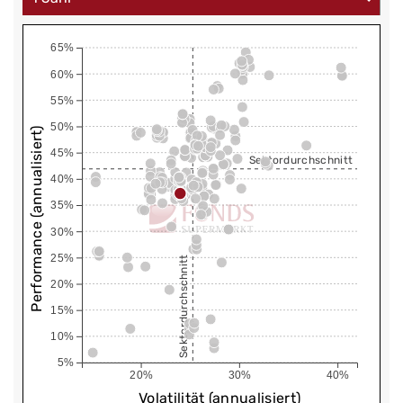
65%
60%
55%
50%
Performance (annualisiert)
45%
Sektordurchschnitt
40%
35%
30%
25%
Sektordurchschnitt
20%
15%
10%
5%
20%
30%
40%
Volatilität (annualisiert)