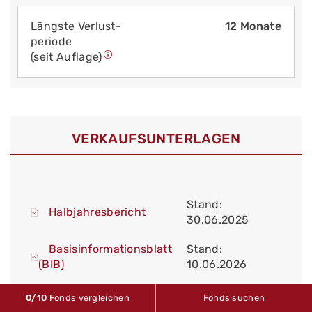
Längste Verlust­
12 Monate
periode
(seit Auflage)
VERKAUFS­UNTERLAGEN
Stand:
Halbjahresbericht
30.06.2025
Basisinformationsblatt
Stand:
(BIB)
10.06.2026
Vereinfachter
0
/10
Fonds vergleichen
Fonds suchen
Stand: 15.02.2011
Verkaufsprospekt