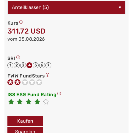
Anteilklassen (5)
▾
Kurs
311,72 USD
vom 05.08.2026
SRI
1
2
3
4
5
6
7
FWW FundStars
ISS ESG Fund Rating
Kaufen
Sparplan