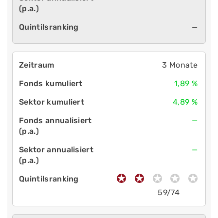
—
3 Monate
1,89 %
4,89 %
—
—
59/74