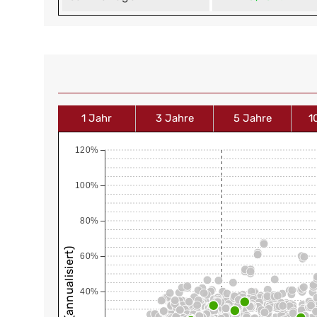
1 Jahr
3 Jahre
5 Jahre
1
120%
100%
80%
60%
40%