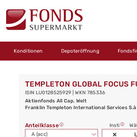
Konditionen
Depoteröffnung
Fondsfi
TEMPLETON GLOBAL FOCUS FU
ISIN LU0128525929 | WKN 785336
Aktienfonds All Cap, Welt
Franklin Templeton International Services S.à r
Anteilklasse
Insti
Wä
A (acc)