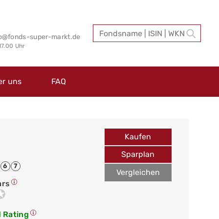
fo@fonds-super-markt.de
 17.00 Uhr
er uns
FAQ
Kaufen
Sparplan
6
7
Vergleichen
ars
 Rating