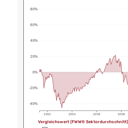
80%
60%
40%
20%
0%
-20%
-40%
2002
2004
2006
2008
Vergleichswert (FWW® Sektordurchschnitt