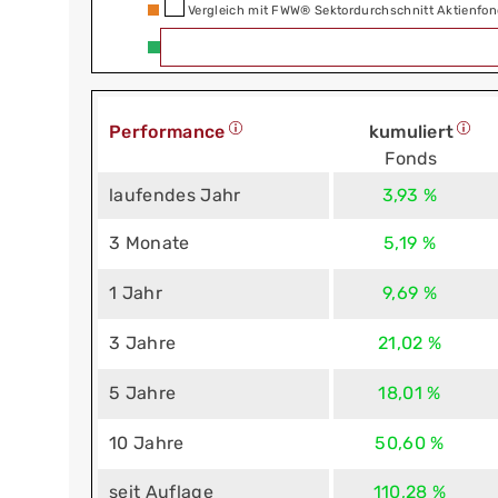
Vergleich mit FWW® Sektordurchschnitt Aktienfon
Performance
kumuliert
Fonds
laufendes Jahr
3,93 %
3 Monate
5,19 %
1 Jahr
9,69 %
3 Jahre
21,02 %
5 Jahre
18,01 %
10 Jahre
50,60 %
seit Auflage
110,28 %