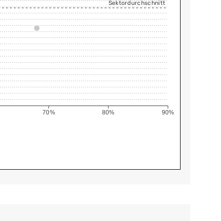
Sektordurchschnitt
70%
80%
90%