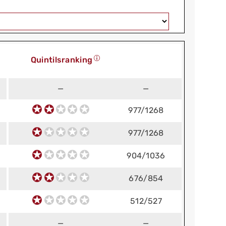
Quintilsranking
—
—
977/1268
977/1268
904/1036
676/854
512/527
—
—