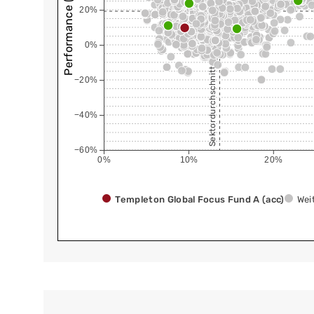
Performance (annualisiert)
20%
0%
Sektordurchschnitt
−20%
−40%
−60%
0%
10%
20%
Templeton Global Focus Fund A (acc)
Wei