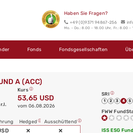
Haben Sie Fragen?
+49 (0)9371 94867-256
in
Mo. - Do.: 8.00 - 18.00 Uhr,
Fr.: 8.00 -
nder
Fonds
Fondsgesellschaften
Üb
ND A (ACC)
Kurs
SRI
53,65 USD
1
2
3
4
5
.l.
vom 06.08.2026
FWW FundSt
hrung
Hedged
Ausschüttend
USD
ISS ESG Fund