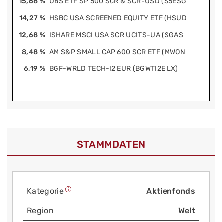
15,68 %
UBS ETF SP 500 SCR & SCR-USD (S5ESG
14,27 %
HSBC USA SCREENED EQUITY ETF (HSUD
12,68 %
ISHARE MSCI USA SCR UCITS-UA (SGAS
8,48 %
AM S&P SMALL CAP 600 SCR ETF (MWON
6,19 %
BGF-WRLD TECH-I2 EUR (BGWTI2E LX)
STAMMDATEN
Kategorie
Aktienfonds
Region
Welt