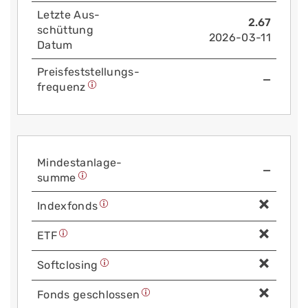
Letzte Aus­
2.67
schüttung
2026-03-11
Datum
Preis­fest­stellungs­
—
frequenz
Mindest­anlage­
—
summe
Index­fonds
ETF
Soft­closing
Fonds geschlossen