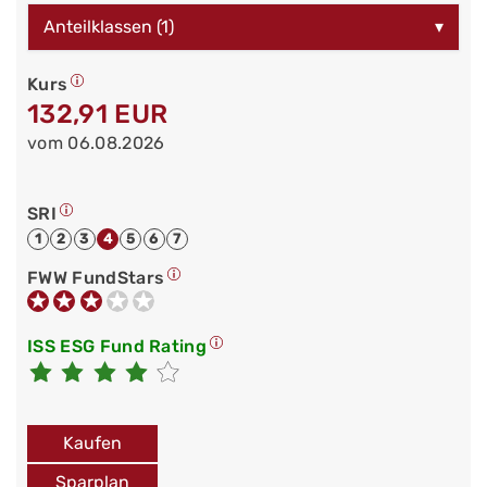
Anteilklassen (1)
▾
Kurs
132,91 EUR
vom 06.08.2026
SRI
1
2
3
4
5
6
7
FWW FundStars
ISS ESG Fund Rating
Kaufen
Sparplan