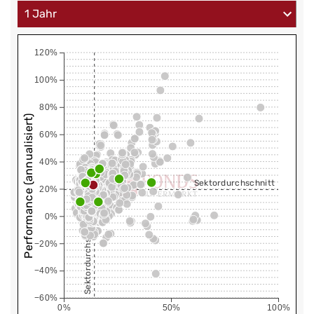
120%
100%
80%
Performance (annualisiert)
60%
40%
Sektordurchschnitt
20%
0%
Sektordurchschnitt
−20%
−40%
−60%
0%
50%
100%