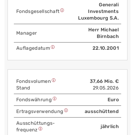
Generali
Fonds­gesellschaft
Investments
Luxembourg S.A.
Herr Michael
Manager
Birnbach
Auflage­datum
22.10.2001
Fonds­volumen
37,66 Mio. €
Stand
29.05.2026
Fonds­währung
Euro
Ertrags­verwendung
ausschüttend
Aus­schüttungs­
jährlich
frequenz