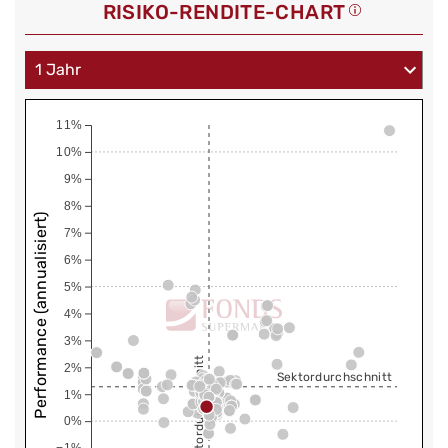
RISIKO-RENDITE-CHART
11%
10%
9%
8%
Performance (annualisiert)
7%
6%
5%
4%
3%
Sektordurchschnitt
2%
Sektordurchschnitt
1%
0%