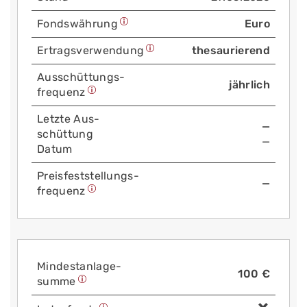
Fonds­währung
Euro
Ertrags­verwendung
thesaurierend
Aus­schüttungs­
jährlich
frequenz
Letzte Aus­
—
schüttung
—
Datum
Preis­fest­stellungs­
—
frequenz
Mindest­anlage­
100 €
summe