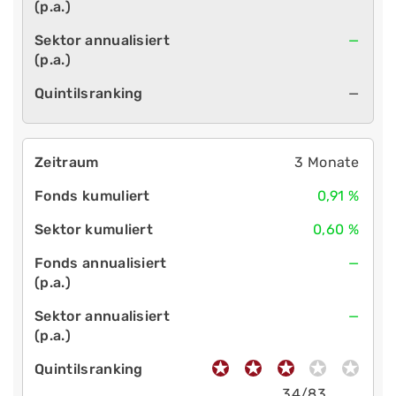
—
—
3 Monate
0,91 %
0,60 %
—
—
34/83