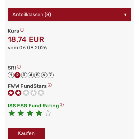
Anteilklassen (8)
▾
Kurs
18,74 EUR
vom 06.08.2026
SRI
1
2
3
4
5
6
7
FWW FundStars
ISS ESG Fund Rating
Kaufen