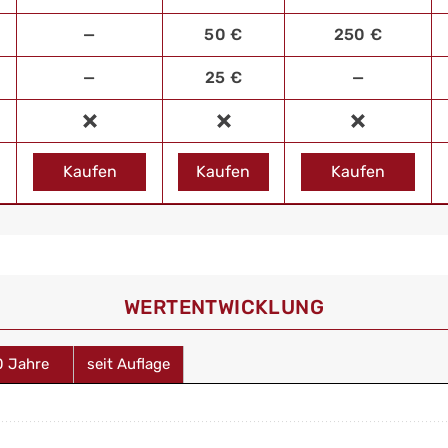
—
50 €
250 €
—
25 €
—
Kaufen
Kaufen
Kaufen
WERT­ENTWICKLUNG
0 Jahre
seit Auflage