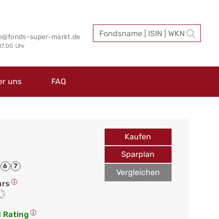
fo@fonds-super-markt.de
 17.00 Uhr
er uns
FAQ
Kaufen
Sparplan
6
7
Vergleichen
ars
 Rating