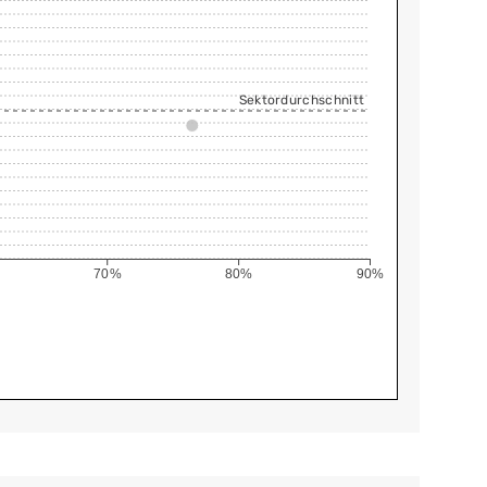
Sektordurchschnitt
70%
80%
90%
r