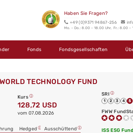
Haben Sie Fragen?
+49 (0)9371 94867-256
in
Mo. - Do.: 8.00 - 18.00 Uhr,
Fr.: 8.00 -
nder
Fonds
Fondsgesellschaften
Üb
 WORLD TECHNOLOGY FUND
SRI
Kurs
1
2
3
4
5
128,72 USD
FWW FundSt
vom 07.08.2026
hrung
Hedged
Ausschüttend
ISS ESG Fund