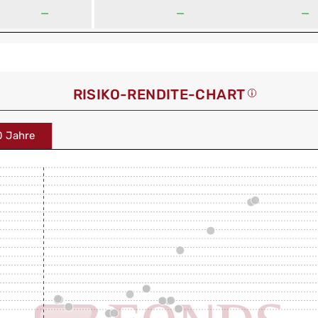
—
—
—
RISIKO-RENDITE-CHART
0 Jahre