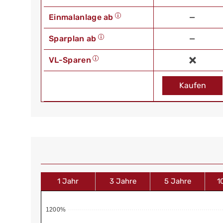
Einmalanlage ab
—
Sparplan ab
—
VL-Sparen
Kaufen
1 Jahr
3 Jahre
5 Jahre
1
1200%