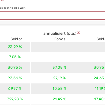
)
ds Technologie Welt
annualisiert (p.a.)
Sektor
Fonds
Sekt
23,29 %
—
—
7,05 %
—
—
30,95 %
37,08 %
30,95
93,59 %
27,19 %
24,63
69,97 %
10,68 %
11,19
397,28 %
21,49 %
17,40