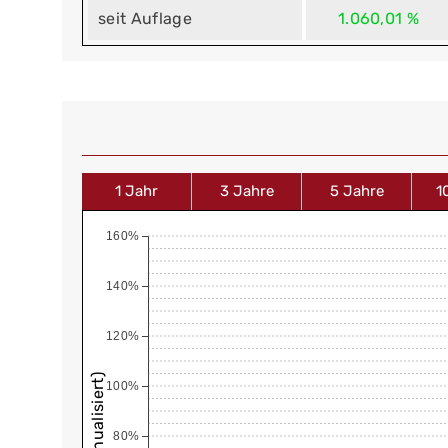
seit Auflage
1.060,01 %
1 Jahr
3 Jahre
5 Jahre
1
160%
140%
120%
100%
80%