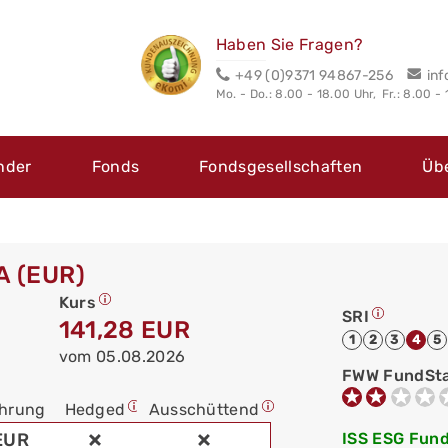
Haben Sie Fragen?
+49 (0)9371 94867-256
in
Mo. - Do.: 8.00 - 18.00 Uhr,
Fr.: 8.00 -
nder
Fonds
Fondsgesellschaften
Üb
A (EUR)
Kurs
SRI
141,28 EUR
1
2
3
4
5
vom 05.08.2026
FWW FundSt
hrung
Hedged
Ausschüttend
EUR
ISS ESG Fund