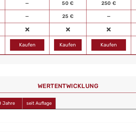
—
50 €
250 €
—
25 €
—
Kaufen
Kaufen
Kaufen
WERT­ENTWICKLUNG
0 Jahre
seit Auflage