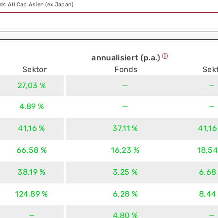
ds All Cap Asien (ex Japan)
annualisiert (p.a.)
Sektor
Fonds
Sek
27,03 %
—
—
4,89 %
—
—
41,16 %
37,11 %
41,16
66,58 %
16,23 %
18,54
38,19 %
3,25 %
6,68
124,89 %
6,28 %
8,44
—
4,80 %
—