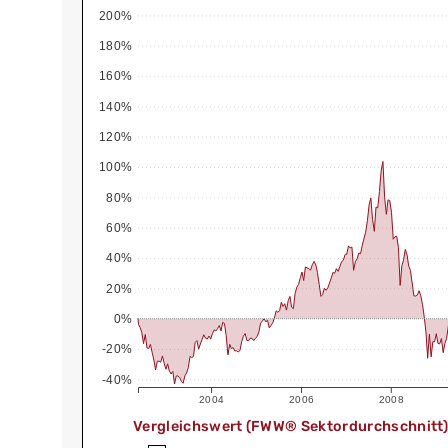
200%
180%
160%
140%
120%
100%
80%
60%
40%
20%
0%
-20%
-40%
2004
2006
2008
Vergleichswert (FWW® Sektordurchschnitt