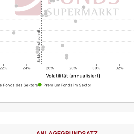
Sektordurchschnitt
22%
24%
26%
28%
30%
32%
Volatilität (annualisiert)
re Fonds des Sektors
PremiumFonds im Sektor
ANLAGEGRUNDSATZ