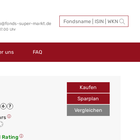
fo@fonds-super-markt.de
 17.00 Uhr
er uns
FAQ
Kaufen
Sparplan
6
7
Vergleichen
ars
 Rating