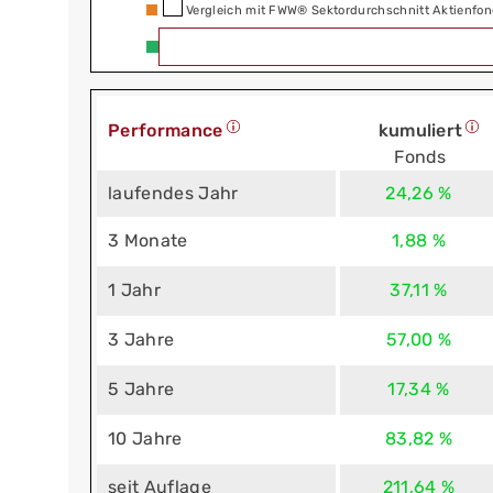
Vergleich mit FWW® Sektordurchschnitt Aktienfon
Performance
kumuliert
Fonds
laufendes Jahr
24,26 %
3 Monate
1,88 %
1 Jahr
37,11 %
3 Jahre
57,00 %
5 Jahre
17,34 %
10 Jahre
83,82 %
seit Auflage
211,64 %