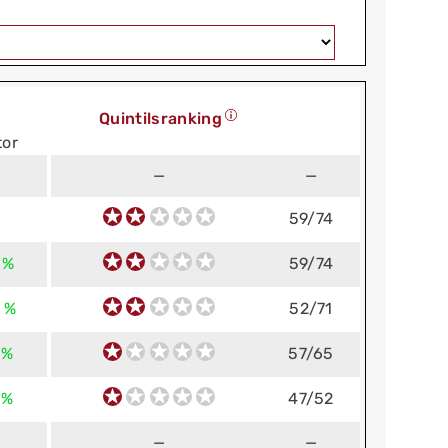
Quintilsranking
tor
—
—
59/74
 %
59/74
 %
52/71
 %
57/65
 %
47/52
—
—