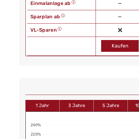
Einmalanlage ab
—
Sparplan ab
—
VL-Sparen
Kaufen
1 Jahr
3 Jahre
5 Jahre
1
240%
220%