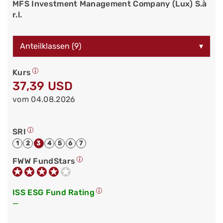
MFS Investment Management Company (Lux) S.à
r.l.
Anteilklassen (9)
▾
Kurs
37,39 USD
vom 04.08.2026
SRI
1
2
3
4
5
6
7
FWW FundStars
ISS ESG Fund Rating
—