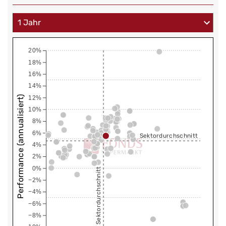
20%
18%
16%
14%
Performance (annualisiert)
12%
10%
8%
6%
Sektordurchschnitt
4%
2%
0%
Sektordurchschnitt
−2%
−4%
−6%
−8%