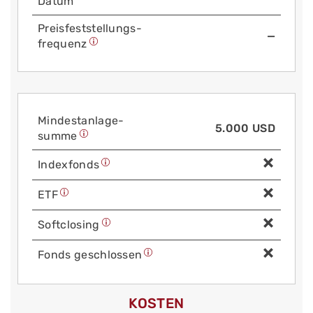
Datum
Preis­fest­stellungs­
—
frequenz
Mindest­anlage­
5.000 USD
summe
Index­fonds
ETF
Soft­closing
Fonds geschlossen
KOSTEN