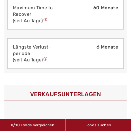
Maximum Time to
60 Monate
Recover
(seit Auflage)
Längste Verlust­
6 Monate
periode
(seit Auflage)
VERKAUFS­UNTERLAGEN
Halbjahresbericht
Stand: 31.07.2025
0
/10
Fonds vergleichen
Fonds suchen