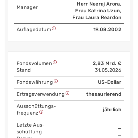
Herr Neeraj Arora,
Manager
Frau Katrina Uzun,
Frau Laura Reardon
Auflage­datum
19.08.2002
Fonds­volumen
2,83 Mrd. €
Stand
31.05.2026
Fonds­währung
US-Dollar
Ertrags­verwendung
thesaurierend
Aus­schüttungs­
jährlich
frequenz
Letzte Aus­
—
schüttung
—