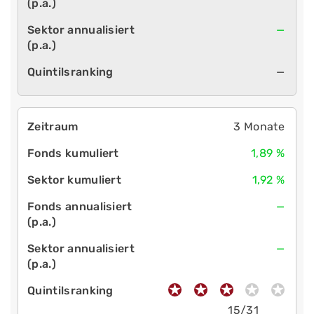
—
—
3 Monate
1,89 %
1,92 %
—
—
15/31