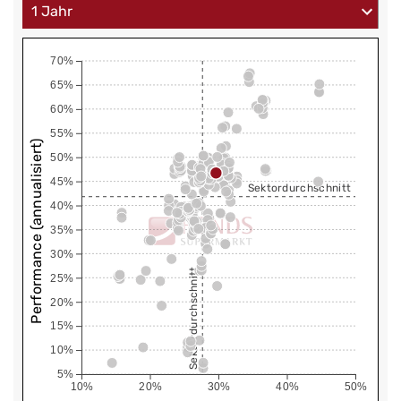
70%
65%
60%
55%
Performance (annualisiert)
50%
45%
Sektordurchschnitt
40%
35%
30%
Sektordurchschnitt
25%
20%
15%
10%
5%
10%
20%
30%
40%
50%