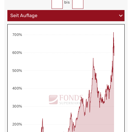
bis
700%
600%
500%
400%
300%
200%