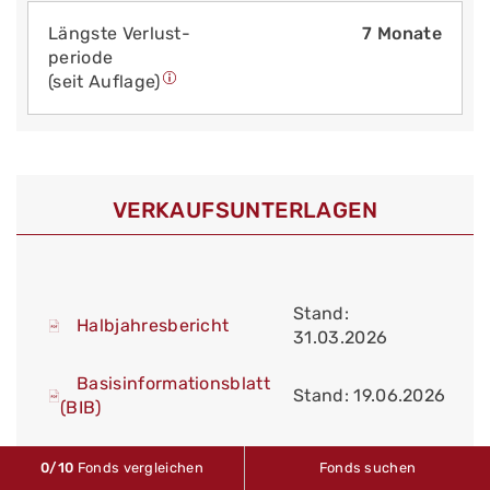
Längste Verlust­
7 Monate
periode
(seit Auflage)
VERKAUFS­UNTERLAGEN
Stand:
Halbjahresbericht
31.03.2026
Basisinformationsblatt
Stand: 19.06.2026
(BIB)
Vereinfachter
Stand: 01.05.2011
0
/10
Fonds vergleichen
Fonds suchen
Verkaufsprospekt