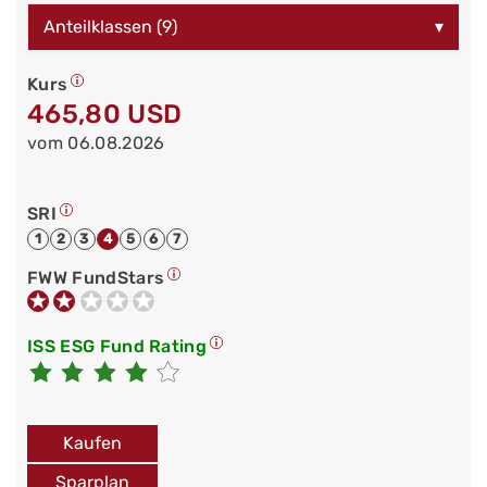
Anteilklassen (9)
▾
Kurs
465,80 USD
vom 06.08.2026
SRI
1
2
3
4
5
6
7
FWW FundStars
ISS ESG Fund Rating
Kaufen
Sparplan