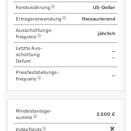
Fonds­währung
US-Dollar
Ertrags­verwendung
thesaurierend
Aus­schüttungs­
jährlich
frequenz
Letzte Aus­
—
schüttung
—
Datum
Preis­fest­stellungs­
—
frequenz
Mindest­anlage­
2.500 €
summe
Index­fonds