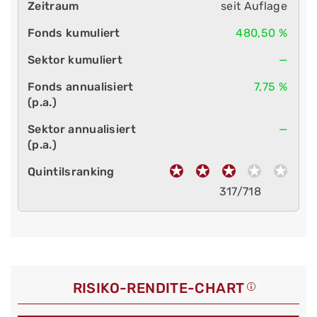
seit Auflage
480,50 %
—
7,75 %
—
317/718
RISIKO-RENDITE-CHART