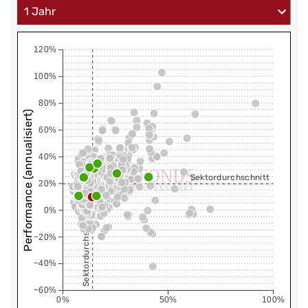
120%
100%
80%
Performance (annualisiert)
60%
40%
Sektordurchschnitt
20%
0%
Sektordurchschnitt
−20%
−40%
−60%
0%
50%
100%