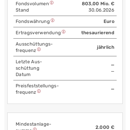
Fonds­volumen
803,00 Mio. €
Stand
30.06.2026
Fonds­währung
Euro
Ertrags­verwendung
thesaurierend
Aus­schüttungs­
jährlich
frequenz
Letzte Aus­
—
schüttung
—
Datum
Preis­fest­stellungs­
—
frequenz
Mindest­anlage­
2.000 €