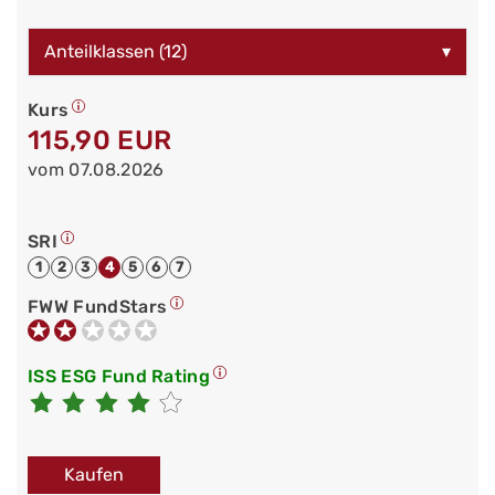
Anteilklassen (12)
▾
Kurs
115,90 EUR
vom 07.08.2026
SRI
1
2
3
4
5
6
7
FWW FundStars
ISS ESG Fund Rating
Kaufen