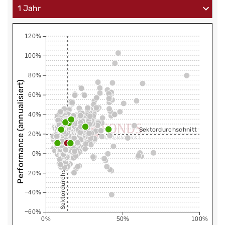
120%
100%
80%
Performance (annualisiert)
60%
40%
Sektordurchschnitt
20%
0%
Sektordurchschnitt
−20%
−40%
−60%
0%
50%
100%