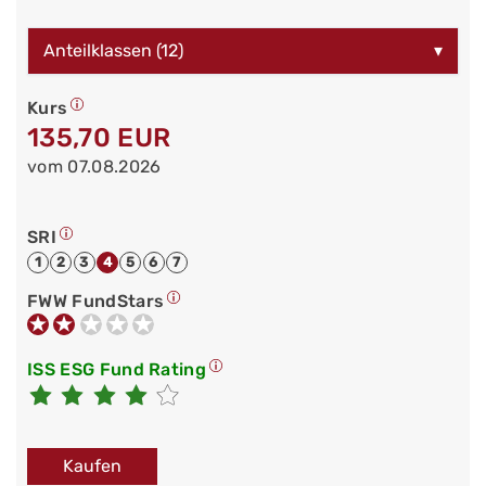
Anteilklassen (12)
▾
Kurs
135,70 EUR
vom 07.08.2026
SRI
1
2
3
4
5
6
7
FWW FundStars
ISS ESG Fund Rating
Kaufen