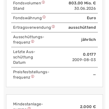
Fonds­volumen
803,00 Mio. €
Stand
30.06.2026
Fonds­währung
Euro
Ertrags­verwendung
ausschüttend
Aus­schüttungs­
jährlich
frequenz
Letzte Aus­
0.0177
schüttung
2009-08-03
Datum
Preis­fest­stellungs­
—
frequenz
Mindest­anlage­
2.000 €