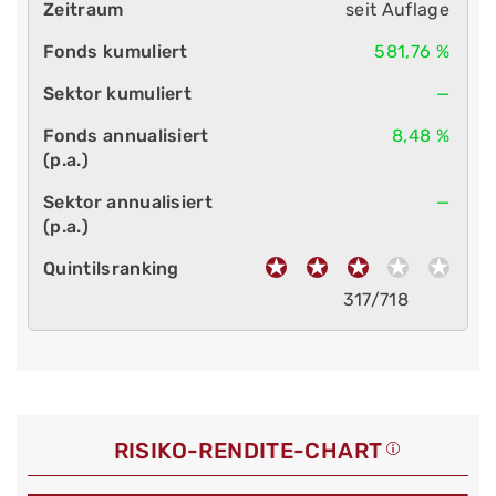
seit Auflage
581,76 %
—
8,48 %
—
317/718
RISIKO-RENDITE-CHART