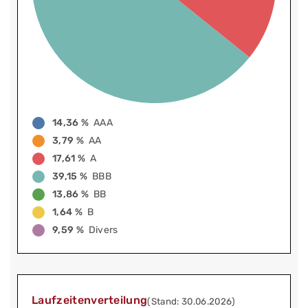
14,36 %
AAA
3,79 %
AA
17,61 %
A
39,15 %
BBB
13,86 %
BB
1,64 %
B
9,59 %
Divers
Laufzeitenverteilung
(Stand: 30.06.2026)