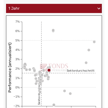
7%
6%
5%
Performance (annualisiert)
4%
3%
2%
Sektordurchschnitt
1%
Sektordurchschnitt
0%
−1%
−2%