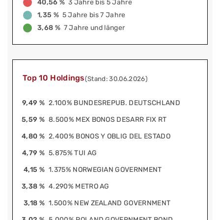
40,56 %
3 Jahre bis 5 Jahre
1,35 %
5 Jahre bis 7 Jahre
3,68 %
7 Jahre und länger
Top 10 Holdings
(Stand: 30.06.2026)
9,49 %
2.100% BUNDESREPUB. DEUTSCHLAND
5,59 %
8.500% MEX BONOS DESARR FIX RT
4,80 %
2.400% BONOS Y OBLIG DEL ESTADO
4,79 %
5.875% TUI AG
4,15 %
1.375% NORWEGIAN GOVERNMENT
3,38 %
4.290% METRO AG
3,18 %
1.500% NEW ZEALAND GOVERNMENT
3,02 %
5.000% POLAND GOVERNMENT BOND