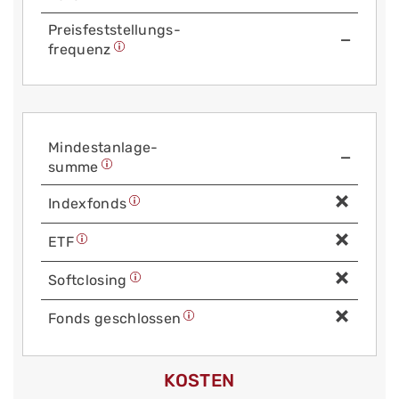
Preis­fest­stellungs­
—
frequenz
Mindest­anlage­
—
summe
Index­fonds
ETF
Soft­closing
Fonds geschlossen
KOSTEN