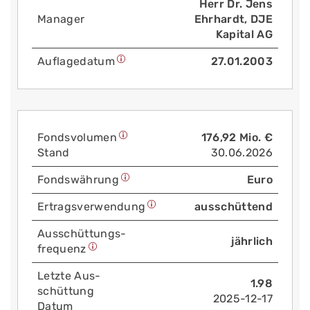
Herr Dr. Jens
Manager
Ehrhardt, DJE
Kapital AG
Auflage­datum
27.01.2003
Fonds­volumen
176,92 Mio. €
Stand
30.06.2026
Fonds­währung
Euro
Ertrags­verwendung
ausschüttend
Aus­schüttungs­
jährlich
frequenz
Letzte Aus­
1.98
schüttung
2025-12-17
Datum