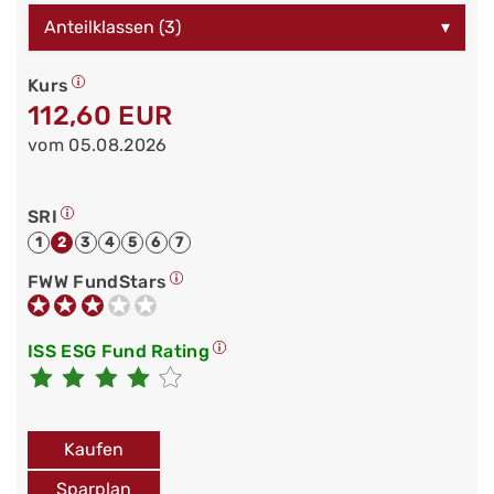
Anteilklassen (3)
▾
Kurs
112,60 EUR
vom 05.08.2026
SRI
1
2
3
4
5
6
7
FWW FundStars
ISS ESG Fund Rating
Kaufen
Sparplan