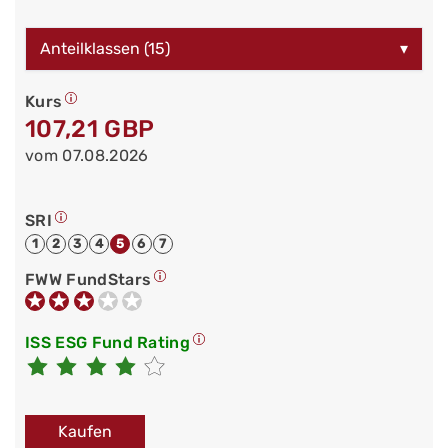
Anteilklassen (15)
▾
Kurs
107,21 GBP
vom 07.08.2026
SRI
1
2
3
4
5
6
7
FWW FundStars
ISS ESG Fund Rating
Kaufen