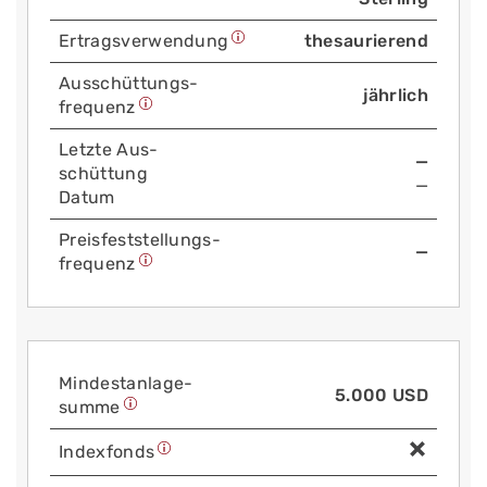
Ertrags­verwendung
thesaurierend
Aus­schüttungs­
jährlich
frequenz
Letzte Aus­
—
schüttung
—
Datum
Preis­fest­stellungs­
—
frequenz
Mindest­anlage­
5.000 USD
summe
Index­fonds