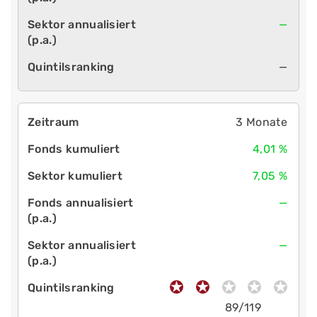
—
—
3 Monate
4,01 %
7,05 %
—
—
89/119