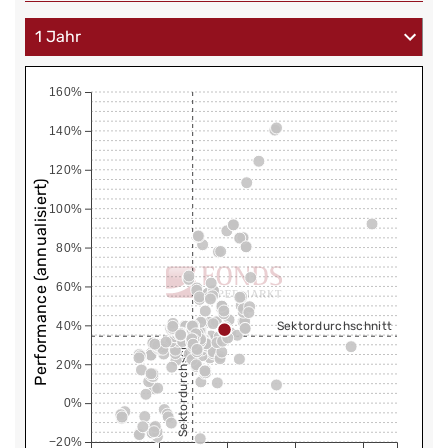
160%
140%
120%
Performance (annualisiert)
100%
80%
60%
40%
Sektordurchschnitt
Sektordurchschnitt
20%
0%
−20%