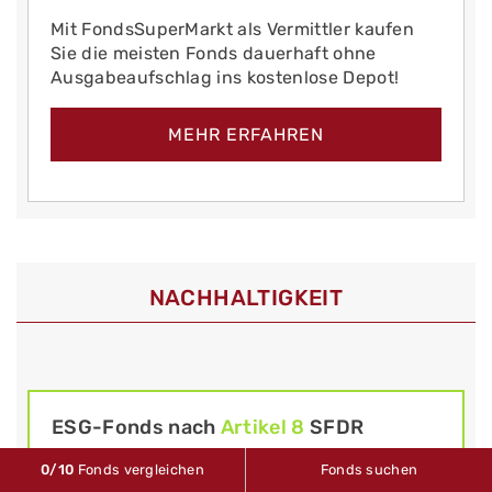
Mit FondsSuperMarkt als Vermittler kaufen
Sie die meisten Fonds dauerhaft ohne
Ausgabeaufschlag ins kostenlose Depot!
MEHR ERFAHREN
NACHHALTIGKEIT
ESG-Fonds nach
Artikel 8
SFDR
Fonds mit ESG-Merkmalen ("hellgrüne"
0
/10
Fonds vergleichen
Fonds suchen