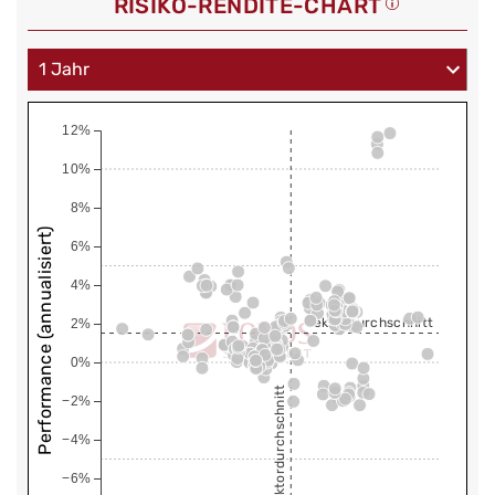
RISIKO-RENDITE-CHART
12%
10%
8%
Performance (annualisiert)
6%
4%
Sektordurchschnitt
2%
0%
Sektordurchschnitt
−2%
−4%
−6%