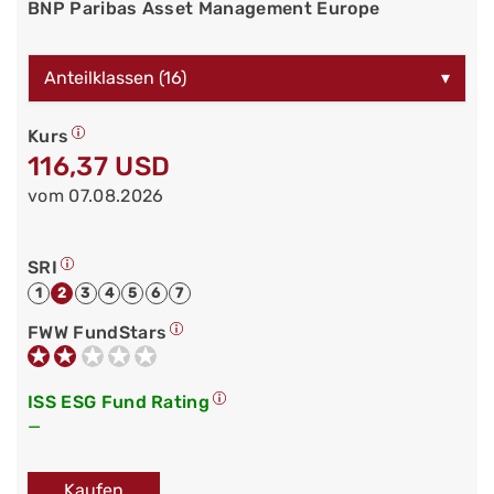
BNP Paribas Asset Management Europe
Anteilklassen (16)
▾
Kurs
116,37 USD
vom 07.08.2026
SRI
1
2
3
4
5
6
7
FWW FundStars
ISS ESG Fund Rating
—
Kaufen