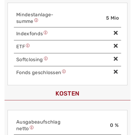
Mindest­anlage­
5 Mio
summe
Index­fonds
ETF
Soft­closing
Fonds geschlossen
KOSTEN
Aus­gabe­auf­schlag
0 %
netto