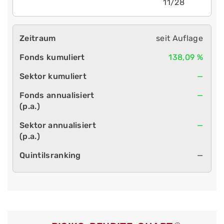
11/28
seit Auflage
138,09 %
—
—
—
—