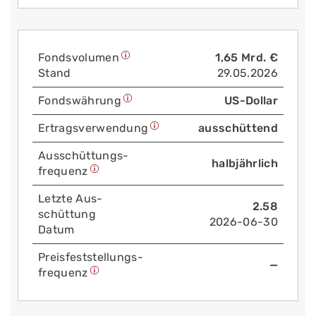
Fonds­volumen
1,65 Mrd. €
Stand
29.05.2026
Fonds­währung
US-Dollar
Ertrags­verwendung
ausschüttend
Aus­schüttungs­
halbjährlich
frequenz
Letzte Aus­
2.58
schüttung
2026-06-30
Datum
Preis­fest­stellungs­
—
frequenz