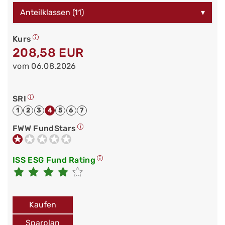
Anteilklassen (11)
▾
Kurs
208,58 EUR
vom 06.08.2026
SRI
1
2
3
4
5
6
7
FWW FundStars
ISS ESG Fund Rating
Kaufen
Sparplan