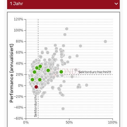
120%
100%
80%
Performance (annualisiert)
60%
40%
Sektordurchschnitt
20%
0%
Sektordurchschnitt
−20%
−40%
−60%
0%
50%
100%