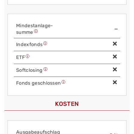
Mindest­anlage­
—
summe
Index­fonds
ETF
Soft­closing
Fonds geschlossen
KOSTEN
Aus­gabe­auf­schlag