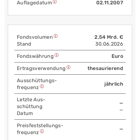
Auflage­datum
02.11.2007
Fonds­volumen
2,54 Mrd. €
Stand
30.06.2026
Fonds­währung
Euro
Ertrags­verwendung
thesaurierend
Aus­schüttungs­
jährlich
frequenz
Letzte Aus­
—
schüttung
—
Datum
Preis­fest­stellungs­
—
frequenz