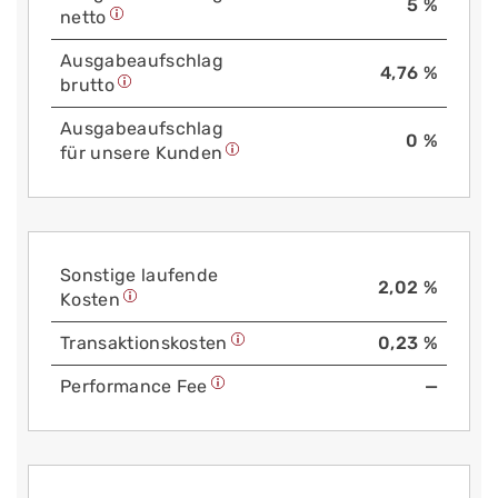
5 %
netto
Aus­gabe­auf­schlag
4,76 %
brutto
Aus­gabe­auf­schlag
0 %
für unsere Kunden
Sonstige laufende
2,02 %
Kosten
Trans­aktions­kosten
0,23 %
Performance Fee
—