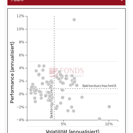
12%
10%
8%
Performance (annualisiert)
6%
4%
2%
Sektordurchschnitt
Sektordurchschnitt
0%
−2%
−4%
5%
10%
Volatilität (annualisiert)