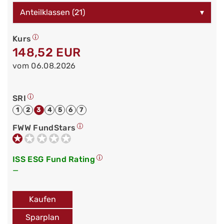
Anteilklassen (21)
▾
Kurs
148,52 EUR
vom 06.08.2026
SRI
1
2
3
4
5
6
7
FWW FundStars
ISS ESG Fund Rating
—
Kaufen
Sparplan