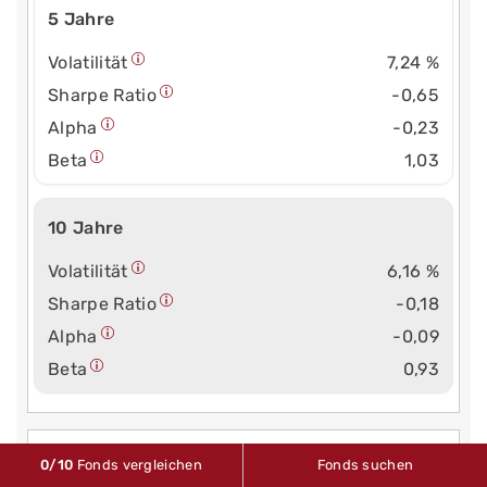
5 Jahre
Volatilität
7,24 %
Sharpe Ratio
-0,65
Alpha
-0,23
Beta
1,03
10 Jahre
Volatilität
6,16 %
Sharpe Ratio
-0,18
Alpha
-0,09
Beta
0,93
Maximum Drawdown
24,66 %
0
/10
Fonds vergleichen
Fonds suchen
(seit Auflage)