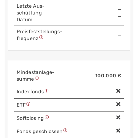
Letzte Aus­
—
schüttung
—
Datum
Preis­fest­stellungs­
—
frequenz
Mindest­anlage­
100.000 €
summe
Index­fonds
ETF
Soft­closing
Fonds geschlossen