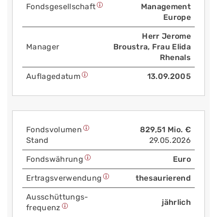
Fonds­gesellschaft
Management
Europe
Herr Jerome
Manager
Broustra, Frau Elida
Rhenals
Auflage­datum
13.09.2005
Fonds­volumen
829,51 Mio. €
Stand
29.05.2026
Fonds­währung
Euro
Ertrags­verwendung
thesaurierend
Aus­schüttungs­
jährlich
frequenz