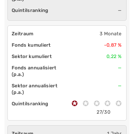
—
3 Monate
-0,87 %
0,22 %
—
—
27/30
1 Jahr