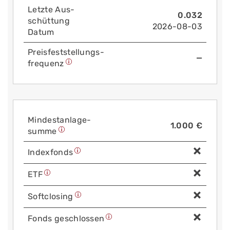
Letzte Aus­
0.032
schüttung
2026-08-03
Datum
Preis­fest­stellungs­
—
frequenz
Mindest­anlage­
1.000 €
summe
Index­fonds
ETF
Soft­closing
Fonds geschlossen