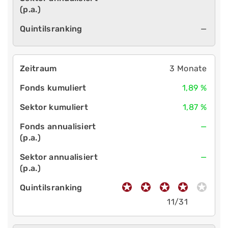
—
3 Monate
1,89 %
1,87 %
—
—
11/31