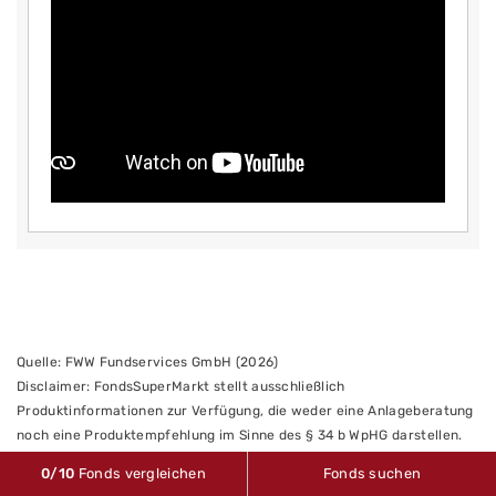
Quelle: FWW Fundservices GmbH (2026)
Disclaimer: FondsSuperMarkt stellt ausschließlich
Produktinformationen zur Verfügung, die weder eine Anlageberatung
noch eine Produktempfehlung im Sinne des § 34 b WpHG darstellen.
Alle gemachten Angaben beruhen auf sorgfältig ausgewählten
0
/10
Fonds vergleichen
Fonds suchen
Quellen. FondsSuperMarkt übernimmt keine Haftung für die