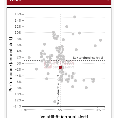
16%
14%
12%
10%
Performance (annualisiert)
8%
6%
4%
2%
Sektordurchschnitt
0%
−2%
−4%
Sektordurchschnitt
−6%
−8%
−10%
−12%
−14%
0%
5%
10%
Volatilität (annualisiert)