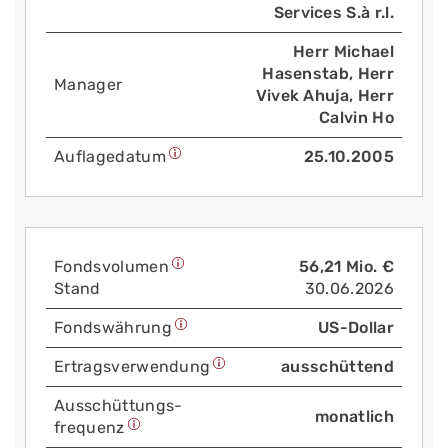
Services S.à r.l.
Herr Michael
Hasenstab, Herr
Manager
Vivek Ahuja, Herr
Calvin Ho
Auflage­datum
25.10.2005
Fonds­volumen
56,21 Mio. €
Stand
30.06.2026
Fonds­währung
US-Dollar
Ertrags­verwendung
ausschüttend
Aus­schüttungs­
monatlich
frequenz