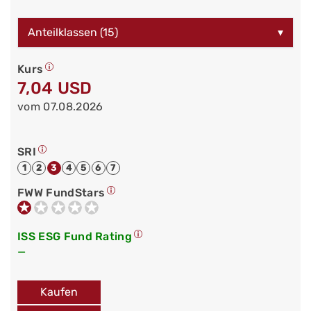
Anteilklassen (15)
▾
Kurs
7,04 USD
vom 07.08.2026
SRI
1
2
3
4
5
6
7
FWW FundStars
ISS ESG Fund Rating
—
Kaufen