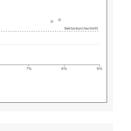
Sektordurchschnitt
7%
8%
9%