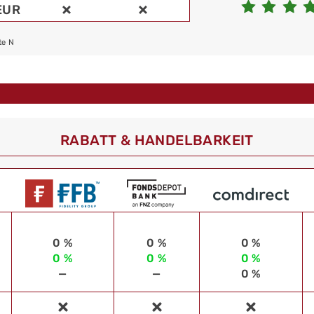
EUR
te N
RABATT & HANDELBARKEIT
0 %
0 %
0 %
0 %
0 %
0 %
—
—
0 %