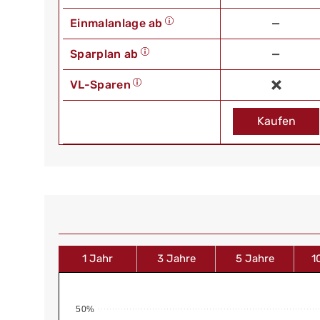
Einmalanlage ab
—
Sparplan ab
—
VL-Sparen
Kaufen
1 Jahr
3 Jahre
5 Jahre
1
50%