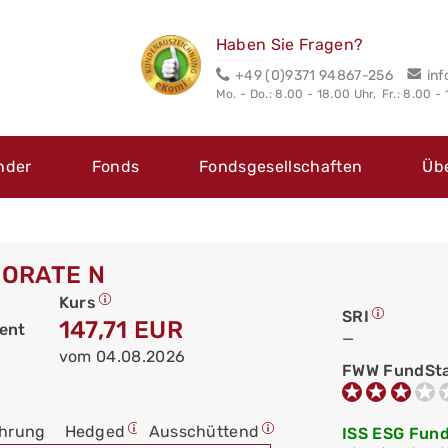
Haben Sie Fragen?
+49 (0)9371 94867-256
in
Mo. - Do.: 8.00 - 18.00 Uhr,
Fr.: 8.00 -
nder
Fonds
Fondsgesellschaften
Üb
ORATE N
Kurs
SRI
147,71 EUR
ent
—
vom 04.08.2026
FWW FundSt
hrung
Hedged
Ausschüttend
ISS ESG Fund