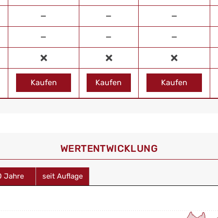
—
—
—
—
—
—
Kaufen
Kaufen
Kaufen
WERT­ENTWICKLUNG
0 Jahre
seit Auflage