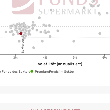
Sektordurchschnitt
3%
4%
5%
6%
Volatilität (annualisiert)
e Fonds des Sektors
PremiumFonds im Sektor