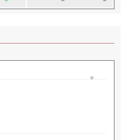
—
—
—