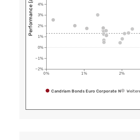
Performance (annualisiert)
4%
3%
2%
1%
0%
−1%
−2%
0%
1%
2%
Candriam Bonds Euro Corporate N
Weiter