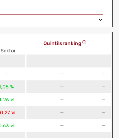
Quintilsranking
Sektor
—
—
—
—
—
—
1,08 %
—
—
4,26 %
—
—
-0,27 %
—
—
0,63 %
—
—