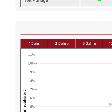
seit Auflage
—
1 Jahr
3 Jahre
5 Jahre
1
11%
10%
9%
8%
7%
6%
5%