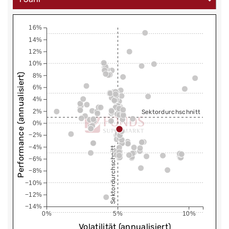
16%
14%
12%
10%
Performance (annualisiert)
8%
6%
4%
2%
Sektordurchschnitt
0%
−2%
−4%
Sektordurchschnitt
−6%
−8%
−10%
−12%
−14%
0%
5%
10%
Volatilität (annualisiert)