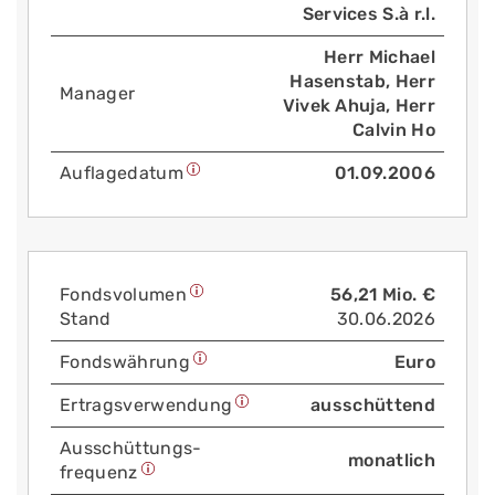
Services S.à r.l.
Herr Michael
Hasenstab, Herr
Manager
Vivek Ahuja, Herr
Calvin Ho
Auflage­datum
01.09.2006
Fonds­volumen
56,21 Mio. €
Stand
30.06.2026
Fonds­währung
Euro
Ertrags­verwendung
ausschüttend
Aus­schüttungs­
monatlich
frequenz