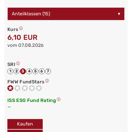
Anteilklassen (15)
▾
Kurs
6,10 EUR
vom 07.08.2026
SRI
1
2
3
4
5
6
7
FWW FundStars
ISS ESG Fund Rating
—
Kaufen