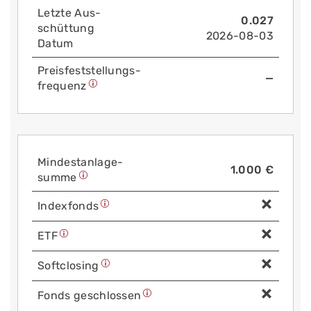
Letzte Aus­
0.027
schüttung
2026-08-03
Datum
Preis­fest­stellungs­
—
frequenz
Mindest­anlage­
1.000 €
summe
Index­fonds
ETF
Soft­closing
Fonds geschlossen