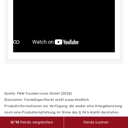
Quelle: FWW Fundservices GmbH (2026)
Disclaimer: FondsSuperMarkt stellt ausschließlich
Produktinformationen zur Verfügung, die weder eine Anlageberatung
noch eine Produktempfehlung im Sinne des § 34 b WpHG darstellen.
Alle gemachten Angaben beruhen auf sorgfältig ausgewählten
0
/10
Fonds vergleichen
Fonds suchen
Quellen. FondsSuperMarkt übernimmt keine Haftung für die