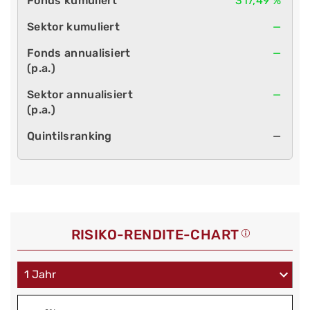
317,49 %
—
—
—
—
RISIKO-RENDITE-CHART