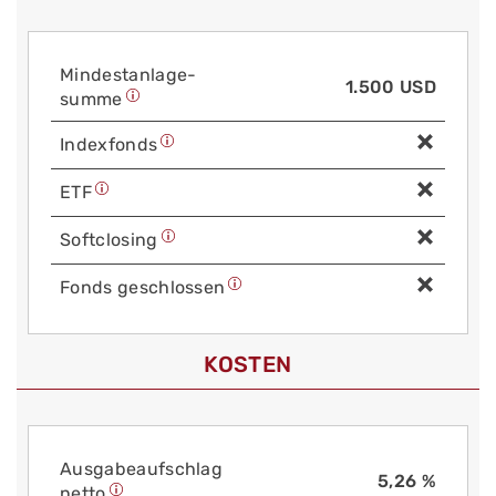
Mindest­anlage­
1.500 USD
summe
Index­fonds
ETF
Soft­closing
Fonds geschlossen
KOSTEN
Aus­gabe­auf­schlag
5,26 %
netto