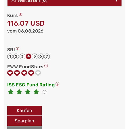
Anteilklassen (8)
▾
Kurs
116,07 USD
vom 06.08.2026
SRI
1
2
3
4
5
6
7
FWW FundStars
ISS ESG Fund Rating
Kaufen
Sparplan