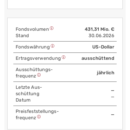
Fonds­volumen
431,31 Mio. €
Stand
30.06.2026
Fonds­währung
US-Dollar
Ertrags­verwendung
ausschüttend
Aus­schüttungs­
jährlich
frequenz
Letzte Aus­
—
schüttung
—
Datum
Preis­fest­stellungs­
—
frequenz