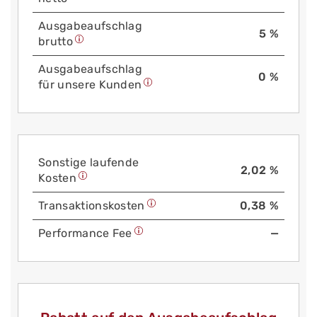
Aus­gabe­auf­schlag
5 %
brutto
Aus­gabe­auf­schlag
0 %
für unsere Kunden
Sonstige laufende
2,02 %
Kosten
Trans­aktions­kosten
0,38 %
Performance Fee
—