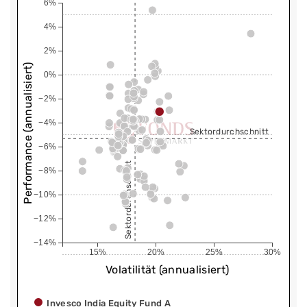
6%
4%
2%
Performance (annualisiert)
0%
−2%
−4%
Sektordurchschnitt
−6%
Sektordurchschnitt
−8%
−10%
−12%
−14%
15%
20%
25%
30%
Volatilität (annualisiert)
Invesco India Equity Fund A