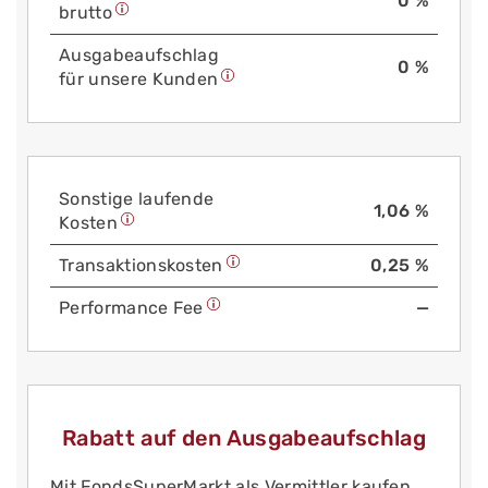
0 %
brutto
Aus­gabe­auf­schlag
0 %
für unsere Kunden
Sonstige laufende
1,06 %
Kosten
Trans­aktions­kosten
0,25 %
Performance Fee
—
Rabatt auf den Ausgabeaufschlag
Mit FondsSuperMarkt als Vermittler kaufen