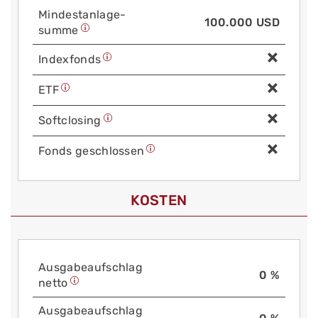
Mindest­anlage­
100.000 USD
summe
Index­fonds
ETF
Soft­closing
Fonds geschlossen
KOSTEN
Aus­gabe­auf­schlag
0 %
netto
Aus­gabe­auf­schlag