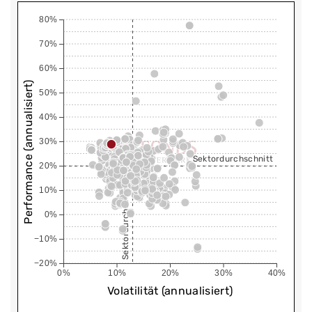
80%
70%
60%
Performance (annualisiert)
50%
40%
30%
Sektordurchschnitt
20%
Sektordurchschnitt
10%
0%
−10%
−20%
0%
10%
20%
30%
40%
Volatilität (annualisiert)