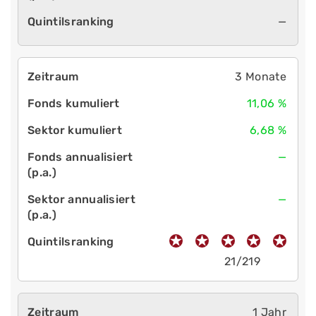
—
3 Monate
11,06 %
6,68 %
—
—
21/219
1 Jahr