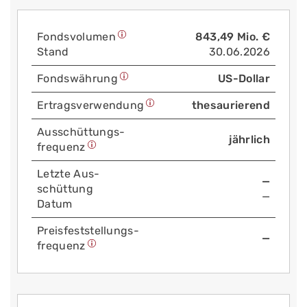
Fonds­volumen
843,49 Mio. €
Stand
30.06.2026
Fonds­währung
US-Dollar
Ertrags­verwendung
thesaurierend
Aus­schüttungs­
jährlich
frequenz
Letzte Aus­
—
schüttung
—
Datum
Preis­fest­stellungs­
—
frequenz