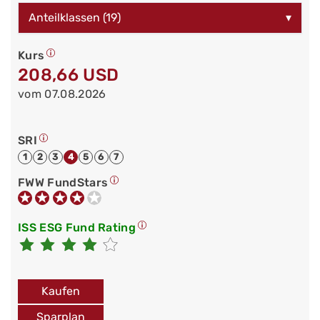
Anteilklassen (19)
▾
Kurs
208,66 USD
vom 07.08.2026
SRI
1
2
3
4
5
6
7
FWW FundStars
ISS ESG Fund Rating
Kaufen
Sparplan