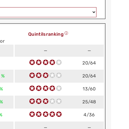
Quintilsranking
or
—
—
20/64
 %
20/64
 %
13/60
 %
25/48
 %
4/36
—
—