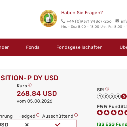
Haben Sie Fragen?
+49 (0)9371 94867-256
in
Mo. - Do.: 8.00 - 18.00 Uhr,
Fr.: 8.00 -
nder
Fonds
Fondsgesellschaften
Üb
SITION-P DY USD
Kurs
SRI
268,84 USD
1
2
3
4
5
vom 05.08.2026
FWW FundSt
hrung
Hedged
Ausschüttend
USD
ISS ESG Fund