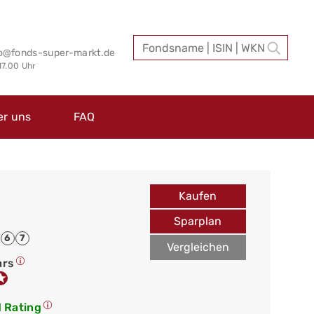
fo@fonds-super-markt.de
 17.00 Uhr
er uns
FAQ
Kaufen
Sparplan
6
7
Vergleichen
ars
 Rating