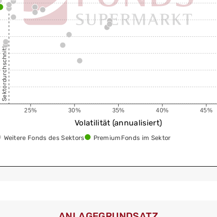
Sektordurchschnitt
25%
30%
35%
40%
45%
Volatilität (annualisiert)
Weitere Fonds des Sektors
PremiumFonds im Sektor
ANLAGEGRUNDSATZ