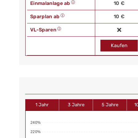
Einmalanlage ab
10 €
Sparplan ab
10 €
VL-Sparen
Kaufen
1 Jahr
3 Jahre
5 Jahre
1
240%
220%