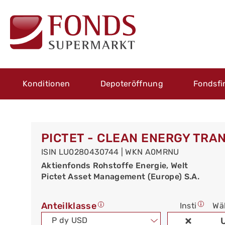
Konditionen
Depoteröffnung
Fondsfi
PICTET - CLEAN ENERGY TRAN
ISIN LU0280430744 | WKN A0MRNU
Aktienfonds Rohstoffe Energie, Welt
Pictet Asset Management (Europe) S.A.
Anteilklasse
Insti
Wä
P dy USD