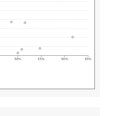
50%
55%
60%
65%