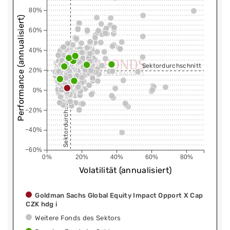
80%
Performance (annualisiert)
60%
40%
Sektordurchschnitt
20%
0%
Sektordurchschnitt
−20%
−40%
−60%
0%
20%
40%
60%
80%
Volatilität (annualisiert)
Goldman Sachs Global Equity Impact Opport X Cap
CZK hdg i
Weitere Fonds des Sektors