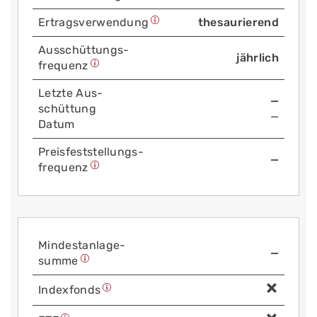
Ertrags­verwendung
thesaurierend
Aus­schüttungs­
jährlich
frequenz
Letzte Aus­
—
schüttung
—
Datum
Preis­fest­stellungs­
—
frequenz
Mindest­anlage­
—
summe
Index­fonds