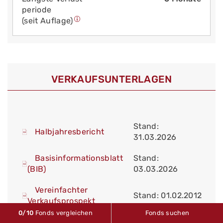
periode
(seit Auflage)
VERKAUFS­UNTERLAGEN
Stand:
Halbjahresbericht
31.03.2026
Basisinformationsblatt
Stand:
(BIB)
03.03.2026
Vereinfachter
Stand: 01.02.2012
Verkaufsprospekt
0
/10
Fonds vergleichen
Fonds suchen
Stand: