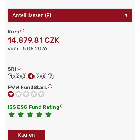
Anteilklassen (9)
▾
Kurs
14.879,81 CZK
vom 05.08.2026
SRI
1
2
3
4
5
6
7
FWW FundStars
ISS ESG Fund Rating
Kaufen