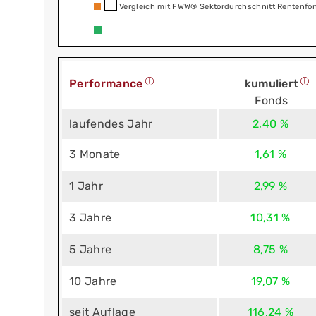
Vergleich mit FWW® Sektordurchschnitt Rentenfon
Performance
kumuliert
Fonds
laufendes Jahr
2,40 %
3 Monate
1,61 %
1 Jahr
2,99 %
3 Jahre
10,31 %
5 Jahre
8,75 %
10 Jahre
19,07 %
seit Auflage
116,24 %