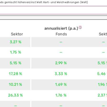
ds gemischt höherverzinst Welt Hart- und Weichwährungen (Welt)
annualisiert (p.a.)
Sektor
Fonds
Sekt
3,27 %
—
—
1,75 %
—
—
5,15 %
2,99 %
5,15
17,28 %
3,33 %
5,46
10,21 %
1,69 %
1,96
26,33 %
1,76 %
2,37
—
—
—