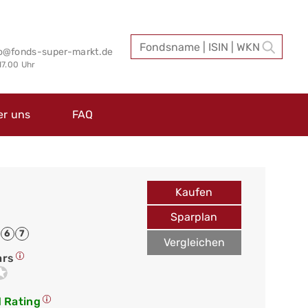
fo@fonds-super-markt.de
 17.00 Uhr
er uns
FAQ
Kaufen
Sparplan
6
7
Vergleichen
ars
 Rating