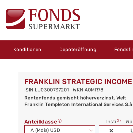
Konditionen
Depoteröffnung
Fondsfi
FRANKLIN STRATEGIC INCOME 
ISIN LU0300737201 | WKN A0MR78
Rentenfonds gemischt höherverzinst, Welt
Franklin Templeton International Services S.à r
Anteilklasse
Insti
Wä
A (Mdis) USD