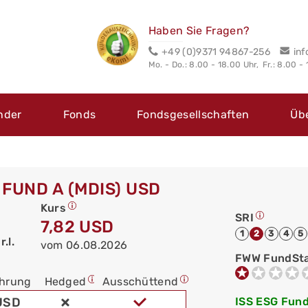
Haben Sie Fragen?
+49 (0)9371 94867-256
in
Mo. - Do.: 8.00 - 18.00 Uhr,
Fr.: 8.00 -
nder
Fonds
Fondsgesellschaften
Üb
FUND A (MDIS) USD
Kurs
SRI
7,82 USD
1
2
3
4
5
.l.
vom 06.08.2026
FWW FundSt
hrung
Hedged
Ausschüttend
USD
ISS ESG Fund