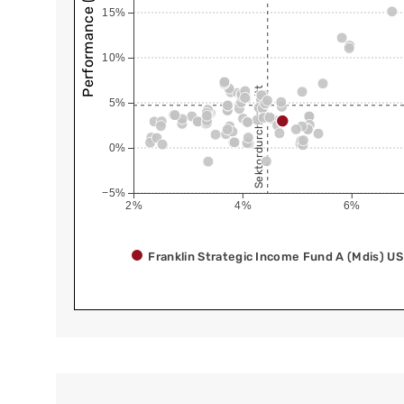
Performance (annualisiert)
15%
10%
Sektordurchschnitt
5%
0%
−5%
2%
4%
6%
Franklin Strategic Income Fund A (Mdis) U