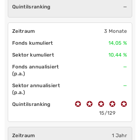
—
3 Monate
14,05 %
10,44 %
—
—
15/129
1 Jahr