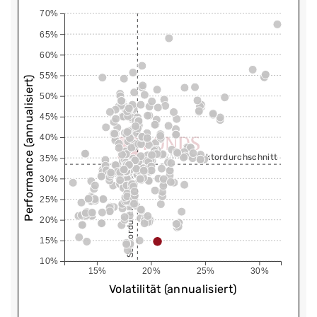
70%
65%
60%
55%
Performance (annualisiert)
50%
45%
40%
Sektordurchschnitt
35%
30%
Sektordurchschnitt
25%
20%
15%
10%
15%
20%
25%
30%
Volatilität (annualisiert)