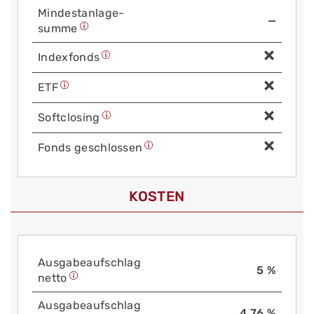
Mindest­anlage­
—
summe
Index­fonds
ETF
Soft­closing
Fonds geschlossen
KOSTEN
Aus­gabe­auf­schlag
5 %
netto
Aus­gabe­auf­schlag
4,76 %