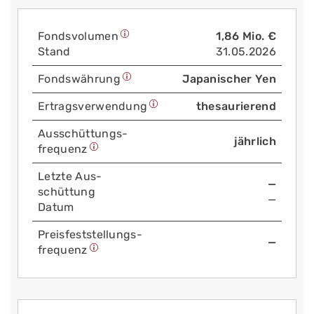
Fonds­volumen
1,86 Mio. €
Stand
31.05.2026
Fonds­währung
Japanischer Yen
Ertrags­verwendung
thesaurierend
Aus­schüttungs­
jährlich
frequenz
Letzte Aus­
—
schüttung
—
Datum
Preis­fest­stellungs­
—
frequenz