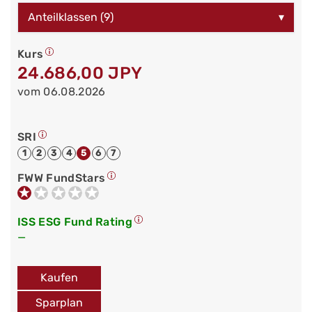
Anteilklassen (9)
▾
Kurs
24.686,00 JPY
vom 06.08.2026
SRI
1
2
3
4
5
6
7
FWW FundStars
ISS ESG Fund Rating
—
Kaufen
Sparplan