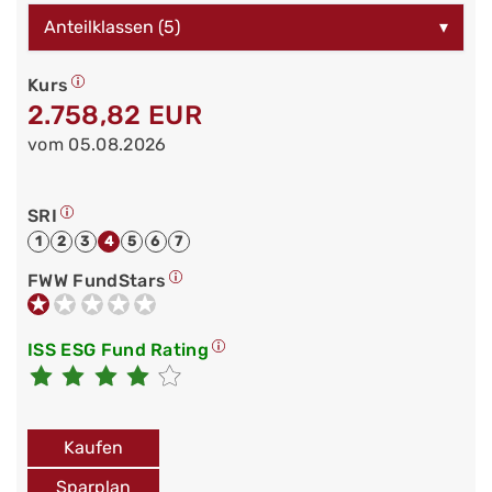
Anteilklassen (5)
▾
Kurs
2.758,82 EUR
vom 05.08.2026
SRI
1
2
3
4
5
6
7
FWW FundStars
ISS ESG Fund Rating
Kaufen
Sparplan