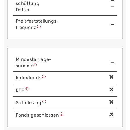
—
schüttung
—
Datum
Preis­fest­stellungs­
—
frequenz
Mindest­anlage­
—
summe
Index­fonds
ETF
Soft­closing
Fonds geschlossen