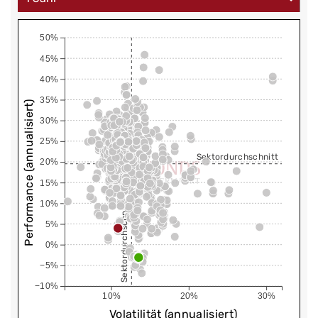
50%
45%
40%
35%
Performance (annualisiert)
30%
25%
Sektordurchschnitt
20%
15%
10%
Sektordurchschnitt
5%
0%
−5%
−10%
10%
20%
30%
Volatilität (annualisiert)