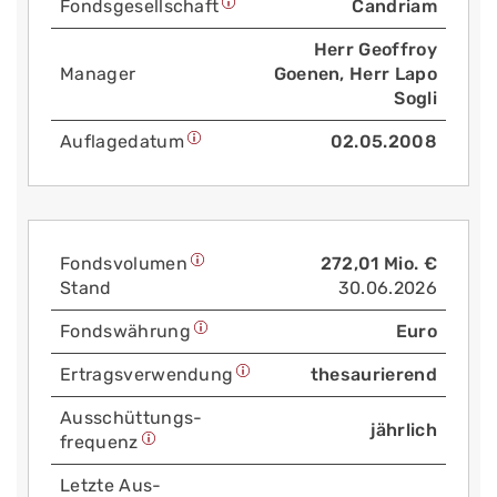
Fonds­gesellschaft
Candriam
Herr Geoffroy
Manager
Goenen, Herr Lapo
Sogli
Auflage­datum
02.05.2008
Fonds­volumen
272,01 Mio. €
Stand
30.06.2026
Fonds­währung
Euro
Ertrags­verwendung
thesaurierend
Aus­schüttungs­
jährlich
frequenz
Letzte Aus­