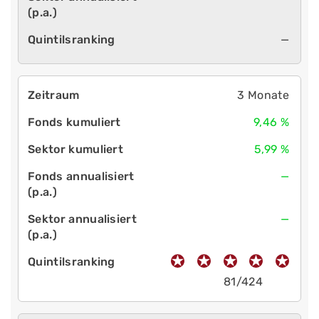
—
3 Monate
9,46 %
5,99 %
—
—
81/424