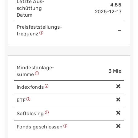
Letzte Aus­
4.85
schüttung
2025-12-17
Datum
Preis­fest­stellungs­
—
frequenz
Mindest­anlage­
3 Mio
summe
Index­fonds
ETF
Soft­closing
Fonds geschlossen