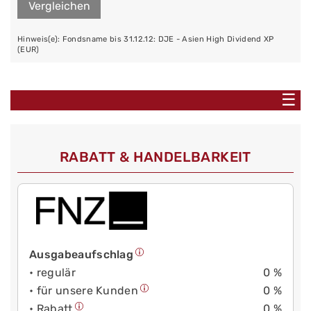
Vergleichen
Hinweis(e): Fondsname bis 31.12.12: DJE - Asien High Dividend XP
(EUR)
☰
RABATT & HANDELBARKEIT
Ausgabeaufschlag
• regulär
0 %
• für unsere Kunden
0 %
• Rabatt
0 %