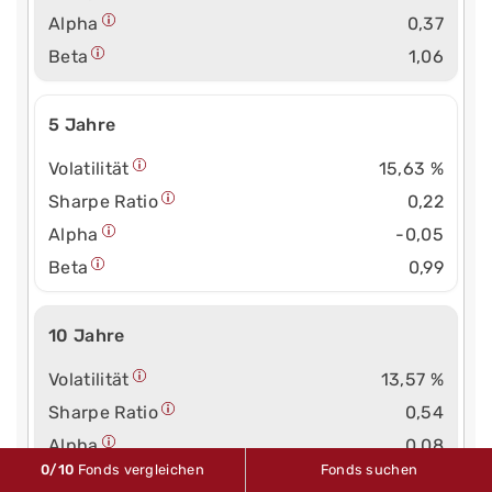
Alpha
0,37
Beta
1,06
5 Jahre
Volatilität
15,63 %
Sharpe Ratio
0,22
Alpha
-0,05
Beta
0,99
10 Jahre
Volatilität
13,57 %
Sharpe Ratio
0,54
Alpha
0,08
0
/10
Fonds vergleichen
Fonds suchen
Beta
0,85