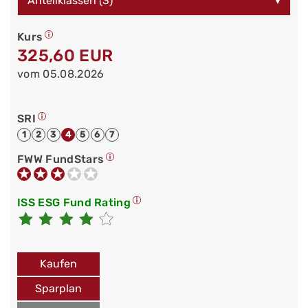
Anteilklassen (3)
▾
Kurs
325,60 EUR
vom 05.08.2026
SRI
1
2
3
4
5
6
7
FWW FundStars
ISS ESG Fund Rating
Kaufen
Sparplan