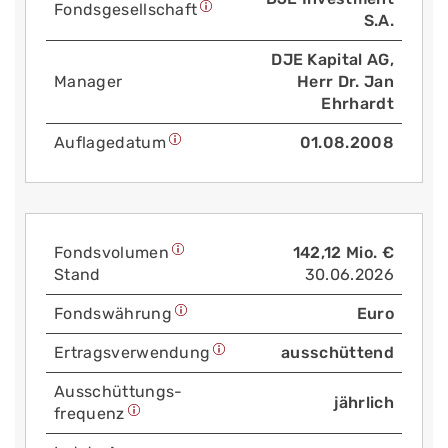
Fonds­gesellschaft
S.A.
DJE Kapital AG,
Manager
Herr Dr. Jan
Ehrhardt
Auflage­datum
01.08.2008
Fonds­volumen
142,12 Mio. €
Stand
30.06.2026
Fonds­währung
Euro
Ertrags­verwendung
ausschüttend
Aus­schüttungs­
jährlich
frequenz