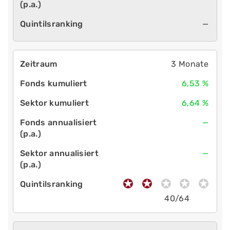
—
3 Monate
6,53 %
6,64 %
—
—
40/64