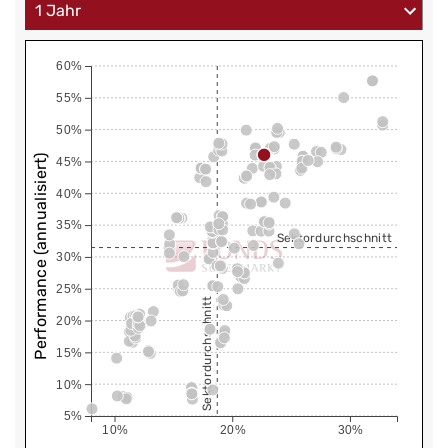
60%
55%
50%
Performance (annualisiert)
45%
40%
35%
Sektordurchschnitt
30%
25%
Sektordurchschnitt
20%
15%
10%
5%
10%
20%
30%