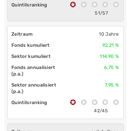
51/57
10 Jahre
92,21 %
114,90 %
6,75 %
7,95 %
42/45