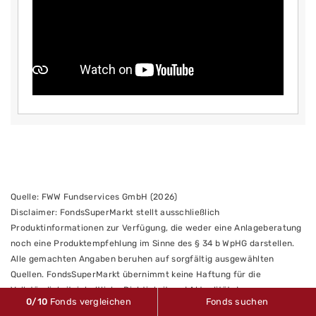
Quelle: FWW Fundservices GmbH (2026)
Disclaimer: FondsSuperMarkt stellt ausschließlich
Produktinformationen zur Verfügung, die weder eine Anlageberatung
noch eine Produktempfehlung im Sinne des § 34 b WpHG darstellen.
Alle gemachten Angaben beruhen auf sorgfältig ausgewählten
Quellen. FondsSuperMarkt übernimmt keine Haftung für die
Vollständigkeit, inhaltliche Richtigkeit und Aktualität der
0
/10
Fonds vergleichen
Fonds suchen
Informationen.
www.fww.de/disclaimer