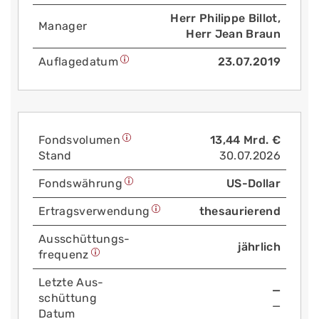
Herr Philippe Billot,
Manager
Herr Jean Braun
Auflage­datum
23.07.2019
Fonds­volumen
13,44 Mrd. €
Stand
30.07.2026
Fonds­währung
US-Dollar
Ertrags­verwendung
thesaurierend
Aus­schüttungs­
jährlich
frequenz
Letzte Aus­
—
schüttung
—
Datum