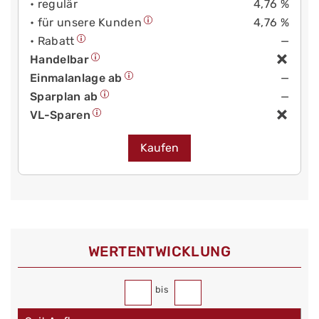
• regulär
4,76 %
• für unsere Kunden
4,76 %
• Rabatt
—
Handelbar
Einmalanlage ab
—
Sparplan ab
—
VL-Sparen
Kaufen
WERT­ENTWICKLUNG
bis