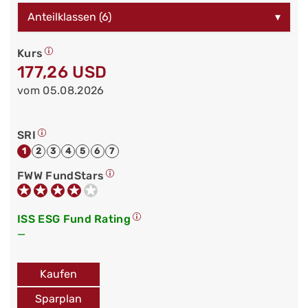
Anteilklassen (6)
▾
Kurs
177,26 USD
vom 05.08.2026
SRI
1
2
3
4
5
6
7
FWW FundStars
ISS ESG Fund Rating
—
Kaufen
Sparplan