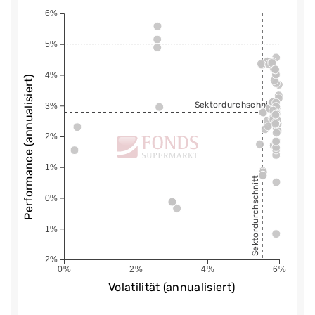
6%
5%
4%
Performance (annualisiert)
Sektordurchschnitt
3%
2%
1%
Sektordurchschnitt
0%
−1%
−2%
0%
2%
4%
6%
Volatilität (annualisiert)