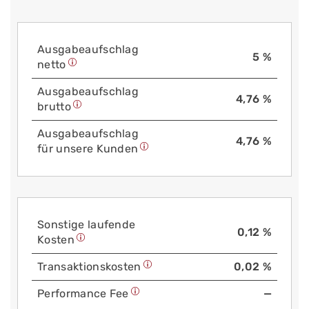
Aus­gabe­auf­schlag
5 %
netto
Aus­gabe­auf­schlag
4,76 %
brutto
Aus­gabe­auf­schlag
4,76 %
für unsere Kunden
Sonstige laufende
0,12 %
Kosten
Trans­aktions­kosten
0,02 %
Performance Fee
—