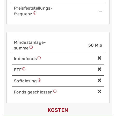
Preis­fest­stellungs­
—
frequenz
Mindest­anlage­
50 Mio
summe
Index­fonds
ETF
Soft­closing
Fonds geschlossen
KOSTEN